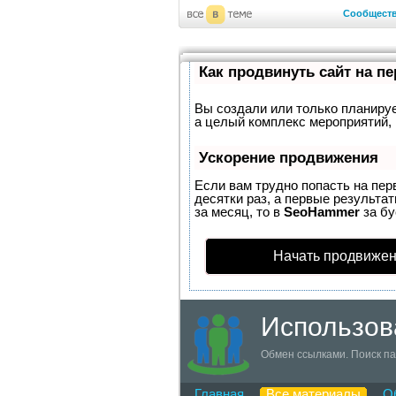
Сообщест
Как продвинуть сайт на п
Вы создали или только планирует
а целый комплекс мероприятий, 
Ускорение продвижения
Если вам трудно попасть на пер
десятки раз, а первые результат
за месяц, то в
SeoHammer
за б
Начать продвижен
Использов
Обмен ссылками. Поиск па
Главная
Все материалы
О