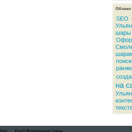
Облако 
SEO
Ульян
шары 
Офор
Смол
шарам
поиск
ранжи
созда
на с
Ульян
конте
текст
обал
Клуб Воздушные шары