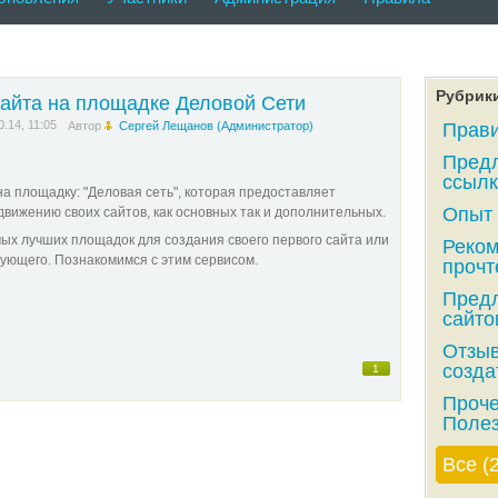
Рубрик
сайта на площадке Деловой Сети
0.14, 11:05
Автор
Сергей Лещанов (Администратор)
Прави
Предл
ссылк
а площадку: "Деловая сеть", которая предоставляет
Опыт 
вижению своих сайтов, как основных так и дополнительных.
амых лучших площадок для создания своего первого сайта или
Реком
ующего. Познакомимся с этим сервисом.
прочт
Предл
сайтов
Отзыв
созда
1
Проче
Полез
Все (