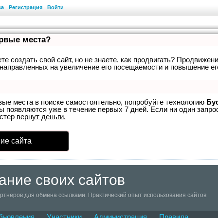
ва
Регистрация
Войти
ервые места?
е создать свой сайт, но не знаете, как продвигать? Продвижени
направленных на увеличение его посещаемости и повышение ег
вые места в поиске самостоятельно, попробуйте технологию
Бу
ы появляются уже в течение первых 7 дней. Если ни один запрос
устер
вернут деньги.
ие сайта
ание своих сайтов
ртнеров для обмена ссылками. Практический опыт использования сайтов
бновления
Участники
Администрация
Правила