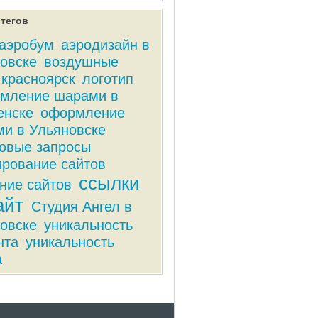
тегов
аэробум
аэродизайн в
овске
воздушные
красноярск
логотип
мление шарами в
енске
оформление
и в Ульяновске
овые запросы
рование сайтов
ссылки
ние сайтов
айт
Студия Ангел в
овске
уникальность
нта
уникальность
а