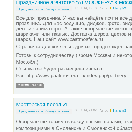
Праздничное агентство "АТМОСФЕРА" в Моск
18.11.14, 12:18
Автор
Margo52
Предложения по обмену ссылками
Все для праздника. У нас вы найдёте почти все 
праздника. Для Вас ведущие, диджеи, фото, вид
детские аниматоры. А также оформление мероп
шариками или тканью. Доставка шаров, цветов и
шаров. Наш сайт www.paatmosfera.ru
Страничка для коллег из других городов ждёт ваш
Готовы к сотрудничеству (Кроме Москвы и некот
Мос.обл.)
Ссылка где будет размещена инфа о
Вас
http://www.paatmosfera.ru/index.php/partnery
9 комментариев
Мастерская веселья
06.11.14, 21:02
Автор
НаталиS
Предложения по обмену ссылками
Оформление торжеств воздушными шарами, тка
композициями в Смоленске и Смоленской област