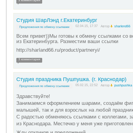
3 комментария
Студия ШарЛэнд г.Екатеринбург
02.04.15, 17:37
Автор
sharlend66
Предложения по обмену ссылками
Всем привет))Мы готовы к обмену ссылками со 
из Екатеринбурга. Разместим ваши ссылки
http://sharland66.ru/product/partneryi/
3 комментария
Студия праздника Пушпушка. (г. Краснодар)
05.02.15, 22:52
Автор
pushpushka
Предложения по обмену ссылками
Здравствуйте!
Занимаемся оформлением шарами, создаём фиг
малышей, так и для взрослых на любой праздник
С радостью обменяюсь ссылками с коллегами, з
из Краснодара. Местечко у меня уже приготовле
Жду откликов и предложений.