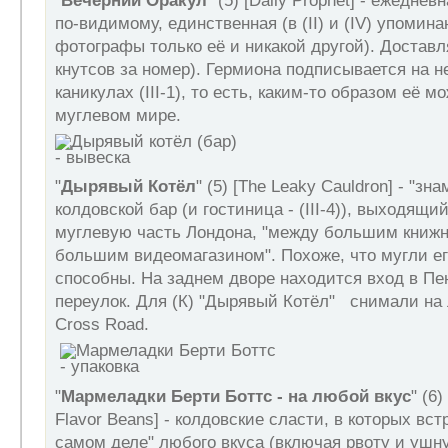
"
Вечерний Оракул
" (5) [Daily Prophet] - ежеднев
по-видимому, единственная (в (II) и (IV) упомин
фотографы только её и никакой другой). Доставл
кнутсов за номер). Гермиона подписывается на н
каникулах (III-1), то есть, каким-то образом её м
муглевом мире.
"
Дырявый Котёл
" (5) [The Leaky Cauldron] - "зн
колдовской бар (и гостиница - (III-4)), выходящ
муглевую часть Лондона, "между большим книж
большим видеомагазином". Похоже, что мугли ег
способны. На заднем дворе находится вход в П
переулок. Для (К) "Дырявый Котёл" снимали на 
Cross Road.
"
Мармеладки Берти Боттс - на любой вкус
" (6)
Flavor Beans] - колдовские сласти, в которых вст
самом деле" любого вкуса (включая рвоту и ушн