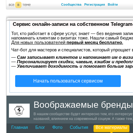
Сообщества
Регистрация
Войти
Сервис онлайн-записи на собственном Telegram
Тот, кто работает в сфере услуг, знает — без ведения запи
напоминать клиентам о визитах тоже. Нашли самый бюдж
Для новых пользователей
первый месяц бесплатно
.
Чат-бот для мастеров и специалистов, который упрощает 
—
Сам записывает клиентов и напоминает им о визи
—
Персонализирует скидки, чаевые, кэшбэк и предоп
—
Увеличивает доходимость и помогает больше за
Начать пользоваться сервисом
Воображаемые бренды
В нашем сообществе будет интересно тем, кто интересуе
названий, влиянием на современный социум. А также тем
пока, к сожалению, нет. Но сами воображаемые бренды у
Главная
Блог
Фото
События
Все материалы
не придуманы имена и бренды. Внимание! Все уже зарег