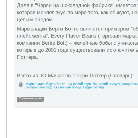
Даля в "Чарли на шоколадной фабрике" имеется 
которая меняет вкус по мере того, как её жуют,
целым обедом.
Мармеладки Берти Боттс являются примером "об
плейсмента". Every Flavor Beans (торговая марк
компании Bertie Bott) – желейные бобы с уникал
которые до 2001 года существовали исключитель
Поттера.
Взято из: Ю.Мачкасов "Гарри Поттер (Словарь)"
Мармеладки Берти Боттс - на любой вкус
Вечерний оракул (колдовская
(колдовской бар)
сказочный бренд
Гарри Поттер
2 комментария