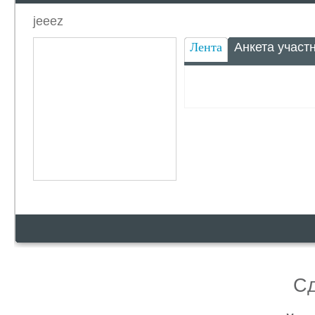
сотрудничество :-)
jeeez
Лента
Анкета участ
С