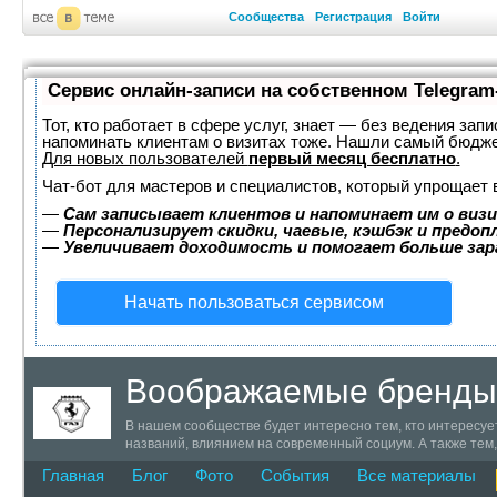
Сообщества
Регистрация
Войти
Сервис онлайн-записи на собственном Telegram
Тот, кто работает в сфере услуг, знает — без ведения запи
напоминать клиентам о визитах тоже. Нашли самый бюдж
Для новых пользователей
первый месяц бесплатно
.
Чат-бот для мастеров и специалистов, который упрощает 
—
Сам записывает клиентов и напоминает им о визи
—
Персонализирует скидки, чаевые, кэшбэк и предоп
—
Увеличивает доходимость и помогает больше за
Начать пользоваться сервисом
Воображаемые бренды
В нашем сообществе будет интересно тем, кто интересуе
названий, влиянием на современный социум. А также тем
пока, к сожалению, нет. Но сами воображаемые бренды у
Главная
Блог
Фото
События
Все материалы
не придуманы имена и бренды. Внимание! Все уже зарег