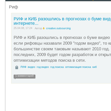
Риф
РИФ и КИБ разошлись в прогнозах о буме вид
интернете...
25.04.08, 17:24
Автор
creative.outsourcing
РИФ и КИБ разошлись в прогнозах о буме видео в
если рифовцы назавали 2009 "годом видео", то 
большинстве своем таковым называют 2010 год.
последних, 2009 будет годом разработок и откры
оптимизации методов поиска в сети.
РИФ
видео
год видео
год поиска
оптимизация поиска
киб
1 комментарий