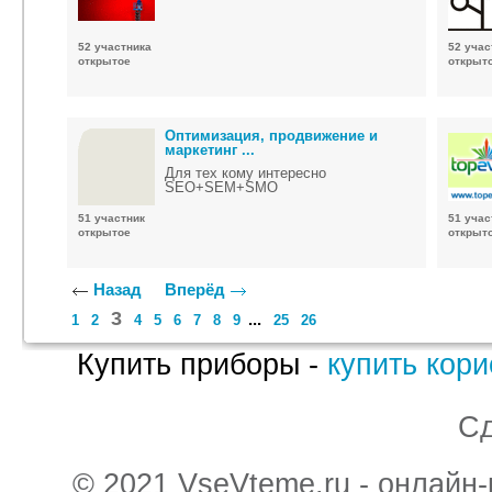
52 участника
52 учас
открытое
открыт
Оптимизация, продвижение и
маркетинг ...
Для тех кому интересно
SEO+SEM+SMO
51 участник
51 учас
открытое
открыт
Назад
Вперёд
3
...
1
2
4
5
6
7
8
9
25
26
Купить приборы -
купить кор
С
© 2021 VseVteme.ru - онлайн