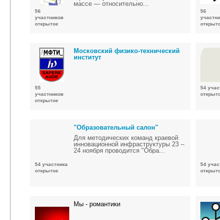
массе — относительно...
56
56
участников
участн
открытое
открыт
Московский физико-технический
институт
55
54 учас
участников
открыт
открытое
"Образовательный салон"
Для методических команд краевой
инновационной инфраструктуры 23 –
24 ноября проводится "Обра...
54 участника
54 учас
открытое
открыт
Мы - романтики