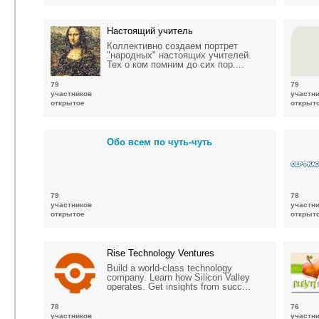
Настоящий учитель
Коллективно создаем портрет
"народных" настоящих учителей.
Тех о ком помним до сих пор....
79
79
участников
участн
открытое
открыт
Обо всем по чуть-чуть
79
78
участников
участн
открытое
открыт
Rise Technology Ventures
Build a world-class technology
company. Learn how Silicon Valley
operates. Get insights from succ...
78
76
участников
участн