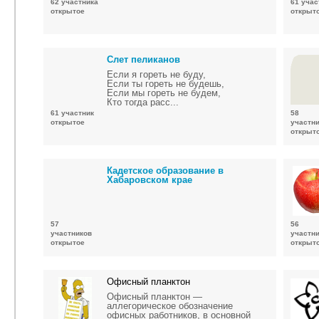
62 участника
61 учас
открытое
открыт
Слет пеликанов
Если я гореть не буду,
Если ты гореть не будешь,
Если мы гореть не будем,
Кто тогда раcc...
61 участник
58
открытое
участн
открыт
Кадетское образование в
Хабаровском крае
57
56
участников
участн
открытое
открыт
Офисный планктон
Офисный планктон —
аллегорическое обозначение
офисных работников, в основной