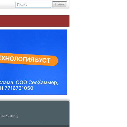
Найти
зым Хикмет)