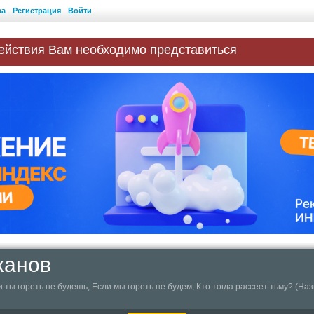
ва
Регистрация
Войти
ействия Вам необходимо представиться
канов
ли ты гореть не будешь, Если мы гореть не будем, Кто тогда раccеет тьму? (На