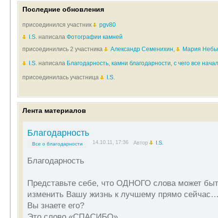
Последние обновления
присоединился участник
pgv80
I.S.
написала
Фотографии камней
присоединились 2 участника
Александр Семенихин
,
Мария Небы
I.S.
написала
Благодарность
,
камни благодарности
,
с чего все нача
присоединилась участница
I.S.
Лента материалов
Благодарность
14.10.11, 17:36
Автор
I.S.
Все о благодарности
Благодарность
Представьте себе, что ОДНОГО слова может быт
изменить Вашу жизнь к лучшему прямо сейчас
Вы знаете его?
Это слово «СПАСИБО».