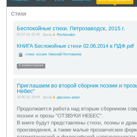
при нашей поддержке проводятся "Елагино-Островские ли
Стихи
Беспокойные стихи. Петрозаводск, 2015 г.
02.07.14, 21:40
Автор
Pochtovalov
КНИГА Беспокойные стихи 02.06.2014 в ПДФ.pdf
стихи
поэзия
Николай Почтовалов
0 комментариев
Приглашаем во второй сборник поэзии и проз
Небес"
10.05.10, 23:44
Автор
glazunov-anton
Продолжается работа над вторым сборником сов
поэзии и прозы "ОТЗВУКИ НЕБЕС".
В книге будут представлены стихи, поэмы и дра
произведения, а также малые прозаические фор
патриотической и философской направленности.