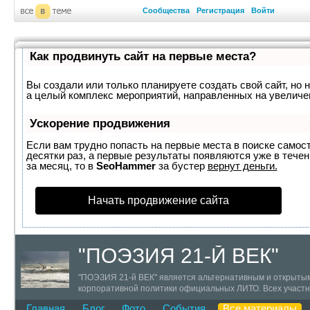
Сообщества
Регистрация
Войти
Как продвинуть сайт на первые места?
Вы создали или только планируете создать свой сайт, но н
а целый комплекс мероприятий, направленных на увеличе
Ускорение продвижения
Если вам трудно попасть на первые места в поиске самос
десятки раз, а первые результаты появляются уже в течен
за месяц, то в
SeoHammer
за бустер
вернут деньги.
Начать продвижение сайта
"ПОЭЗИЯ 21-Й ВЕК"
"ПОЭЗИЯ 21-й ВЕК" является альтернативным и открытым
корпоративной политики официальных ЛИТО. Всех участни
творческого потенциала. 21-й ВЕК - век сетевой литерату
Главная
Блог
Фото
События
Все материалы