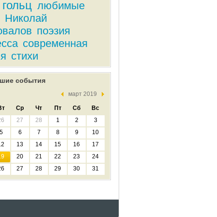
 гольц
любимые
Николай
овалов
поэзия
есса
современная
ия
стихи
шие события
март 2019
Вт
Ср
Чт
Пт
Сб
Вс
26
27
28
1
2
3
5
6
7
8
9
10
12
13
14
15
16
17
19
20
21
22
23
24
26
27
28
29
30
31