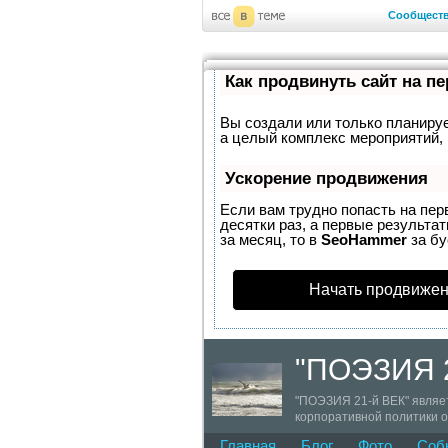
Сообщест
Как продвинуть сайт на п
Вы создали или только планирует
а целый комплекс мероприятий, 
Ускорение продвижения
Если вам трудно попасть на пер
десятки раз, а первые результат
за месяц, то в
SeoHammer
за б
Начать продвижен
"ПОЭЗИЯ 
"ПОЭЗИЯ 21-й ВЕК" являе
корпоративной политики о
творческого потенциала. 2
Главная
Блог
Фото
Соб