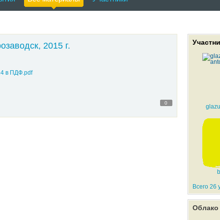
одятся "Елагино-Островские литературные встречи" и фестиваль поэзии со 
Участн
озаводск, 2015 г.
4 в ПДФ.pdf
0
glaz
Всего 26 
Облако 