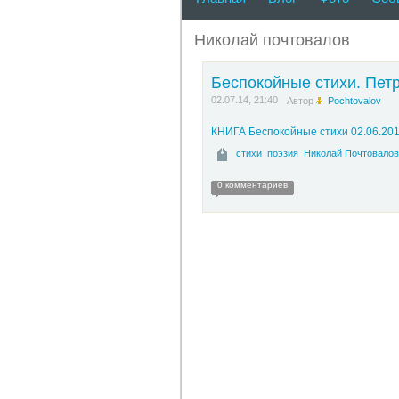
при нашей поддержке пров
Николай почтовалов
Беспокойные стихи. Петр
02.07.14, 21:40
Автор
Pochtovalov
КНИГА Беспокойные стихи 02.06.201
стихи
поэзия
Николай Почтовалов
0 комментариев