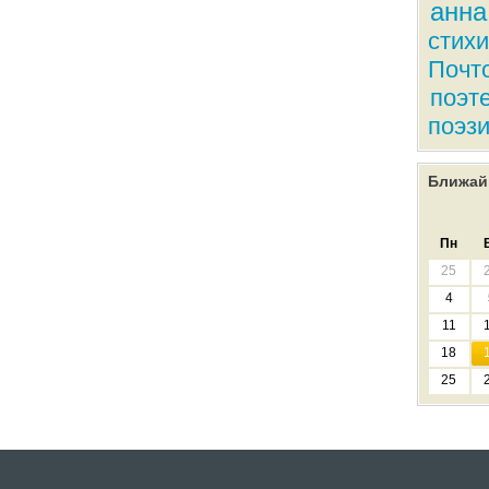
анна
стихи
Почт
поэт
поэз
Ближай
Пн
25
4
11
18
25