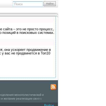
Найти
е сайта – это не просто процесс,
о позиций в поисковых системах.
ст
, она ускоряет продвижение в
 у вас не продвинется в Топ10
еодоления монополистической и
 и желание реализации своего
урной жизне Санкт-Петербурга, сегодня
Войти