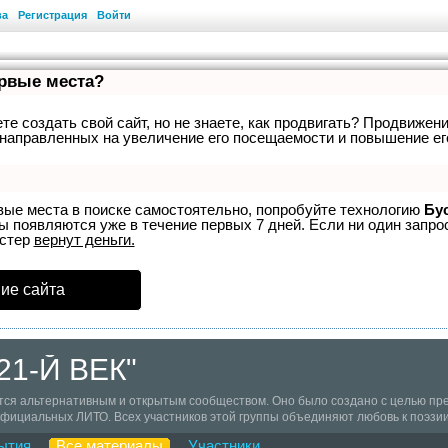
ва
Регистрация
Войти
ервые места?
е создать свой сайт, но не знаете, как продвигать? Продвижени
направленных на увеличение его посещаемости и повышение ег
вые места в поиске самостоятельно, попробуйте технологию
Бу
ы появляются уже в течение первых 7 дней. Если ни один запрос
устер
вернут деньги.
ие сайта
21-Й ВЕК"
тся альтернативным и открытым сообществом. Оно было создано с целью пр
фициальных ЛИТО. Всех участников этой группы объединяют любовь к поэзии
1-й ВЕК - век сетевой литературы. Наша группа активно участвует в литерат
ытия
Все материалы
Участники