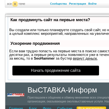
Сообщества
Регистрация
Войти
Как продвинуть сайт на первые места?
Вы создали или только планируете создать свой сайт, но н
а целый комплекс мероприятий, направленных на увеличе
Ускорение продвижения
Если вам трудно попасть на первые места в поиске самос
десятки раз, а первые результаты появляются уже в течен
за месяц, то в
SeoHammer
за бустер
вернут деньги.
Начать продвижение сайта
ВыСТАВКА-Информ
Приглашаем к общению и обмену мнениями всех специалис
организации, оказывающие околовыставочные услуги. Наш
Главная
Блог
Фото
События
Все материалы