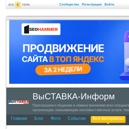
Сообщества
Регистрация
Войти
ВыСТАВКА-Информ
Приглашаем к общению и обмену мнениями всех специалис
организации, оказывающие околовыставочные услуги. Наш
Главная
Блог
Фото
События
Все материалы