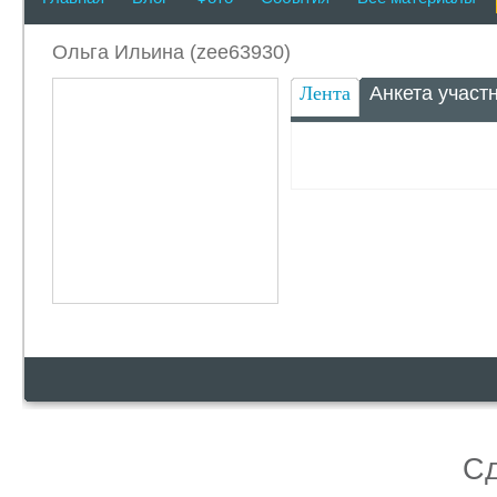
Ольга Ильина (zee63930)
Лента
Анкета участ
С