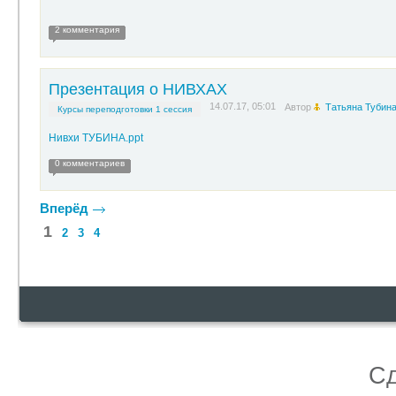
2 комментария
Презентация о НИВХАХ
14.07.17, 05:01
Автор
Татьяна Тубин
Курсы переподготовки 1 сессия
Нивхи ТУБИНА.ppt
0 комментариев
Вперёд
1
2
3
4
С