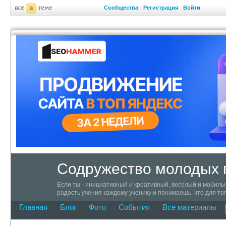
Сообщества
Регистрация
Войти
Содружество молодых п
Если ты - инициативный и креативный, веселый и мобильн
радость учения каждому ученику и понимаешь, что для тог
мимо! Присоединяйся к Содружеству молодых педагогов Ха
Главная
Блог
Фото
События
Все материалы
педагогические идеи в жизнь и просто живи полной жизнь