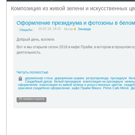
Композиция из живой зелени и искусственных цв
Оформление президиума и фотозоны в белом 
16.02.18, 18:15
Автор
Зинаида
Свадьбы
Добрый день, коллеги.
Вот и мы открыли сезон 2018 в кафе Прайм, в котором в прошлом г
деятельность.
Читать полностью
деревянная стена
деревянная ширма
ретрогирлянда
президиум
бел
Свадебный декор
белый президиум
композиция на президиум
нежны
оформление
композиция из живой зелени и искусственных цветов
свадеб
красивое свадебное оформление
кафе Прайм Минск
Prime Cafe Minsk
Де
36 комментариев