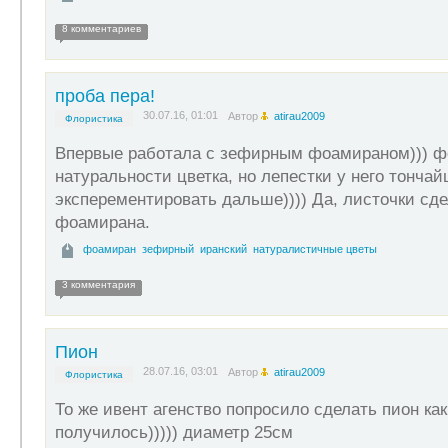
8 комментариев
проба пера!
30.07.16, 01:01
Автор
atirau2009
Флористика
Впервые работала с зефирным фоамираном))) фо
натуральности цветка, но лепестки у него тонча
эксперементировать дальше)))) Да, листочки сде
фоамирана.
фоамиран
зефирный
иранский
натуралистичные цветы
3 комментария
Пион
28.07.16, 03:01
Автор
atirau2009
Флористика
То же ивент агенство попросило сделать пион как
получилось))))) диаметр 25см