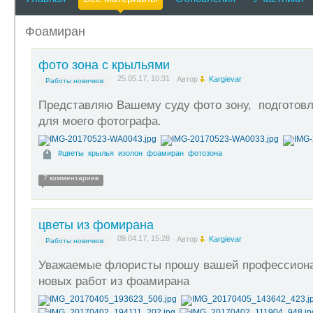
Фоамиран
фото зона с крыльями
25.05.17, 10:31
Автор
Kargievar
Работы новичков
Представляю Вашему суду фото зону, подготов
для моего фотографа.
#цветы
крылья
изолон
фоамиран
фотозона
7 комментариев
цветы из фомирана
09.04.17, 15:28
Автор
Kargievar
Работы новичков
Уважаемые флористы прошу вашей профессиона
новых работ из фоамирана