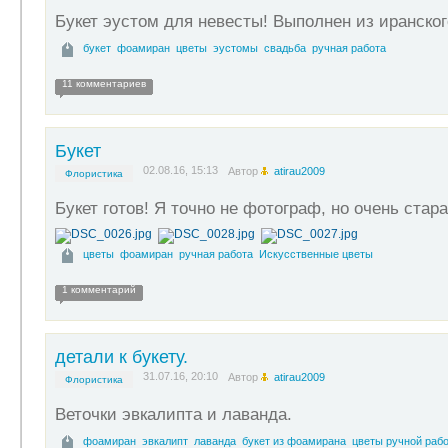
Букет эустом для невесты! Выполнен из иранско
букет
фоамиран
цветы
эустомы
свадьба
ручная работа
11 комментариев
Букет
02.08.16, 15:13
Автор
atirau2009
Флористика
Букет готов! Я точно не фотограф, но очень стара
цветы
фоамиран
ручная работа
Искусственные цветы
1 комментарий
детали к букету.
31.07.16, 20:10
Автор
atirau2009
Флористика
Веточки эвкалипта и лаванда.
фоамиран
эвкалипт
лаванда
букет из фоамирана
цветы ручной раб