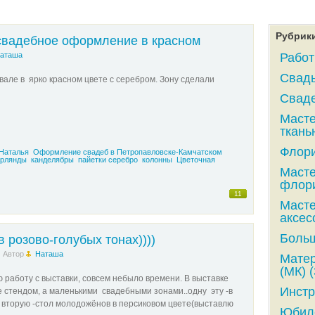
Рубрик
свадебное оформление в красном
аташа
Работ
Свадь
ле в ярко красном цвете с серебром. Зону сделали
Сваде
Масте
ткань
Флори
Наталья
Оформление свадеб в Петропавловске-Камчатском
ирлянды
канделябры
пайетки серебро
колонны
Цветочная
Масте
флори
11
Масте
аксес
Больш
 розово-голубых тонах))))
Автор
Наташа
Матер
(МК) (
 работу с выставки, совсем небыло времени. В выставке
Инстр
е стендом, а маленькими свадебными зонами..одну эту -в
а вторую -стол молодожёнов в персиковом цвете(выставлю
Юбиле