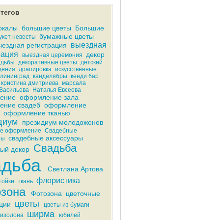
тегов
окалы
большие цветы
Большие
бумажные цветы
укет невесты
выездная
ездная регистрация
рация
декор
выездная церемония
адьбы
декоративные цветы
детский
дения
драпировка
искусственные
лининград
канделябры
кенди бар
кристина дмитриева
марсала
Васильева
Наталья Евсеева
ение
оформление зала
ение свадеб
оформление
оформление тканью
диум
президиум молодоженов
ое оформление
Свадебные
свадебные аксессуары
ры
Свадьба
ый декор
адьба
Светлана Артова
флористика
тойки
ткань
зона
Фотозона
цветочные
цветы
ции
цветы из бумаги
ширма
 изолона
юбилей