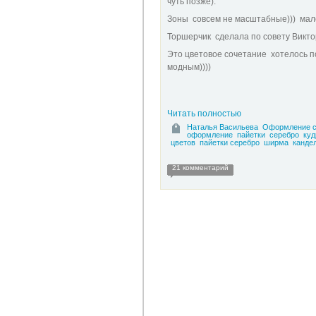
чуть позже).
Зоны совсем не масштабные))) мале
Торшерчик сделала по совету Виктор
Это цветовое сочетание хотелось пок
модным))))
Читать полностью
Наталья Васильева
Оформление с
оформление
пайетки
серебро
куд
цветов
пайетки серебро
ширма
канде
21 комментарий