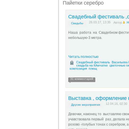
Пайетки серебро
Свадебный фестиваль ,
26.03.17, 13:35
Автор
Н
Свадьбы
Наша работа на Свадебном фестива
небольшую-3 метра.
Читать полностью
Свадебный фестиваль
Васильева 
свадьба на КАмчатке
цветочные г
композиция
плющ
31 комментарий
Выставка , оформление в
12.04.16, 02:30
Другие мероприятия
Девочки, наконец то выставляю свою
учавствовала первый раз, делала н
розово -голубых тонах с серебром, 