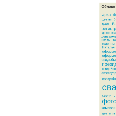
Облако 
арка
б
цветы
б
Вы
вуаль
регист
декор св
день рож
цветы
Ка
колонны
Наталья 
оформл
оформл
свадьбы
прези
свадебн
аксессуа
свадебн
св
свечи
с
фото
компози
цветы из