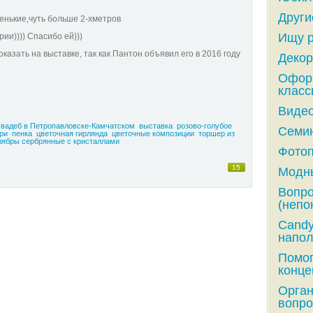
Други
нькие,чуть больше 2-хметров
Ищу р
ии)))) Спасибо ей)))
азать на выставке, так как Пантон объявил его в 2016 году
Декор
Оформ
класс
Видео
вадеб в Петропавловске-Камчатском
выставка
розово-голубое
Семин
ри
пенка
цветочная гирлянда
цветочные композиции
торшер из
лябры сербрянные с кристаллами
Фотоп
15
Модны
Вопро
(непо
Candy
напол
Помог
конце
Орга
вопро