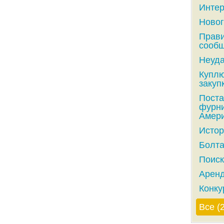
Интер
Новог
Прави
сообщ
Неуда
Куплю
закупк
Поста
фурни
Амери
Истор
Болта
Поиск
Аренд
Конку
Все (