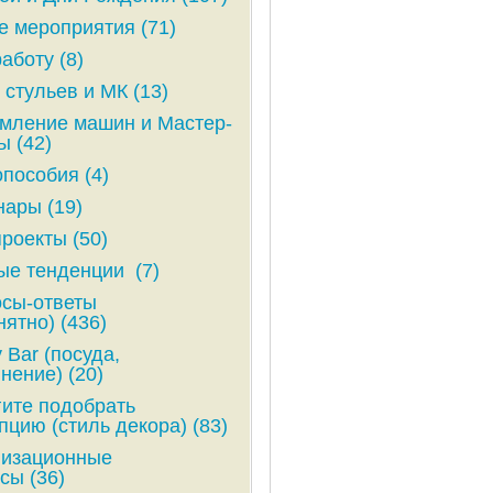
е мероприятия (71)
аботу (8)
 стульев и МК (13)
ление машин и Мастер-
ы (42)
пособия (4)
ары (19)
роекты (50)
е тенденции (7)
сы-ответы
нятно) (436)
 Bar (посуда,
нение) (20)
ите подобрать
пцию (стиль декора) (83)
низационные
сы (36)