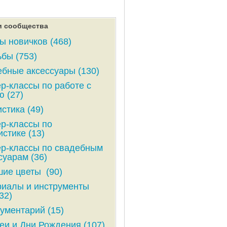
и сообщества
ы новичков (468)
бы (753)
бные аксессуары (130)
р-классы по работе с
ю (27)
стика (49)
р-классы по
стике (13)
р-классы по свадебным
суарам (36)
ие цветы (90)
иалы и инструменты
32)
ументарий (15)
и и Дни Рождения (107)