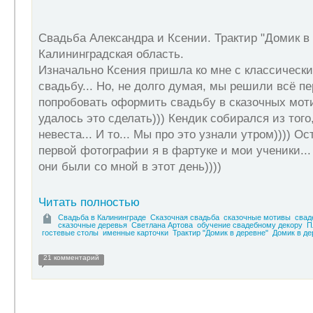
Свадьба
Александра
и
Ксении
. Трактир "Домик в
Калининградская область.
Изначально Ксения пришла ко мне с классически
свадьбу... Но, не долго думая, мы решили всё пер
попробовать оформить свадьбу в сказочных мот
удалось это сделать))) Кендик собирался из того
невеста... И то... Мы про это узнали утром)))) О
первой фотографии я в фартуке и мои ученики...
они были со мной в этот день))))
Читать полностью
Свадьба в Калининграде
Сказочная свадьба
сказочные мотивы
свад
сказочные деревья
Светлана Артова
обучение свадебному декору
П
гостевые столы
именные карточки
Трактир "Домик в деревне"
Домик в де
21 комментарий