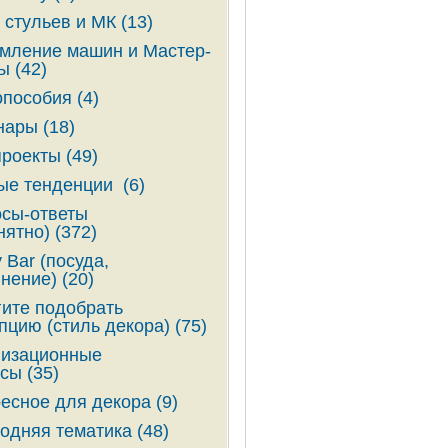
 стульев и МК (13)
ление машин и Мастер-
ы (42)
пособия (4)
ары (18)
роекты (49)
е тенденции (6)
сы-ответы
нятно) (372)
 Bar (посуда,
нение) (20)
ите подобрать
пцию (стиль декора) (75)
низационные
сы (35)
есное для декора (9)
одняя тематика (48)