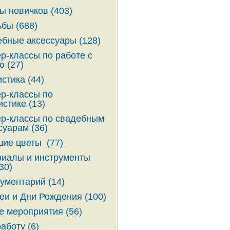
ы новичков (403)
бы (688)
бные аксессуары (128)
р-классы по работе с
ю (27)
стика (44)
р-классы по
стике (13)
р-классы по свадебным
суарам (36)
ие цветы (77)
иалы и инструменты
30)
ументарий (14)
и и Дни Рождения (100)
е мероприятия (56)
аботу (6)