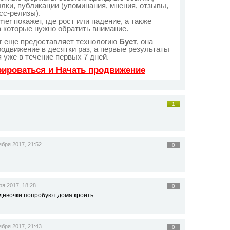
лки, публикации (упоминания, мнения, отзывы,
сс-релизы).
r покажет, где рост или падение, а также
а которые нужно обратить внимание.
 еще предоставляет технологию
Буст
, она
родвижение в десятки раз, а первые результаты
 уже в течение первых 7 дней.
рироваться и Начать продвижение
1
ября 2017, 21:52
0
ря 2017, 18:28
0
 девочки попробуют дома кроить.
ября 2017, 21:43
0