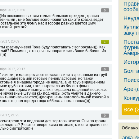
Прави
сообщ
ября 2017, 19:50
0
))Из покрашенных там только большая орхидея , красиа
Неуда
енными , мне больше всего нравится как это краска ведет
 остальное это Фом у нас в городе разных цветов 2мм!
Куплю
а какой цветок?
закупк
Поста
 2017, 20:09
1
фурни
ы красивучиеее! Тоже буду приставать с вопросами))). Как
илий? Помимо цветов, очень понравились Ваши бабочки. Из
Амери
 )))
Истор
ября 2017, 20:17
0
Болта
Тычинки , в мастер классе показаны или вырезанные из труб
ого диаметра или готовые пенопластовые, но такой
Поиск
стовые я в нашем городе не нашла, а из труб в крашенном
 мне грубоватыми, так я вырезала из белого фома
Аренд
ки, прогладила и выгнула их, покрасила масляной постелью
е кружевные штучки как под кексы, хоть убейте в данную
мнить как называются))))покрашены автомобильной краской в
Конку
и золото, пол города тогда оббегала пока нашла))))
Все (
 2017, 21:25
0
ассмотрела эти подложки для тортов и кексов. Они по краям
азглядела? (Честно говоря, сама не знаю, как они правильно
Облако 
льно смотрятся!)))
арка
б