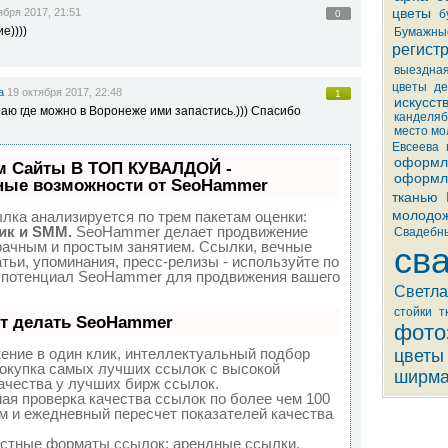
цветы
ября 2017, 21:51
б
0
е))))
Бумажны
регист
выездна
цветы
де
а
19 октября 2017, 22:48
1
искусст
наю где можно в Воронеже ими запастись.))) Спасибо
канделя
место мо
Евсеева
оформл
м Сайты В ТОП КУВАЛДОЙ -
оформл
ные возможности от SeoHammer
тканью
молодо
лка анализируется по трем пакетам оценки:
ик и SMM.
SeoHammer делает продвижение
Свадебны
рачным и простым занятием. Ссылки, вечные
св
атьи, упоминания, пресс-релизы - используйте по
 потенциал SeoHammer для продвижения вашего
Светла
стойки
т
ет делать SeoHammer
фото
ние в один клик, интеллектуальный подбор
цветы
покупка самых лучших ссылок с высокой
ширм
ачества у лучших бирж ссылок.
ая проверка качества ссылок по более чем 100
м и ежедневный пересчет показателей качества
стные форматы ссылок: арендные ссылки,