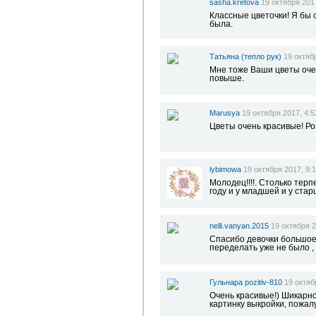
sasha.kretova
19 октября 2017
Классные цветочки! Я бы 
была.
Татьяна (тепло рук)
19 октяб
Мне тоже Ваши цветы очен
повыше.
Marusya
19 октября 2017, 4:5
Цветы очень красивые! Ро
lybimowa
19 октября 2017, 9:
Молодец!!!!. Столько терп
году и у младшей и у стар
nelli.vanyan.2015
19 октября 2
Спасибо девочки большое
переделать уже не было , 
Гульнара pozitiv-810
19 октяб
Очень красивые!) Шикарн
картинку выкройки, пожалу