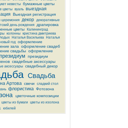
бумажные цветы
укет невесты
выездная
е цветы
вуаль
рация
Выездная регистрация
декор
я церемония
декоративные
драпировка
тский день рождения
венные цветы
Калининград
бры
колонны
кристина дмитриева
лодых
Наталья Васильева
Наталья
оформление
новый год
ение зала
оформление свадеб
ение свадьбы
оформление
президиум
президиум
женов
свадебные аксессуары
свадебный декор
е аксессуары
адьба
Свадьба
на Артова
свечи
сладкий стол
флористика
Фотозона
кань
зона
цветочные композиции
цветы из бумаги
цветы из изолона
а
юбилей