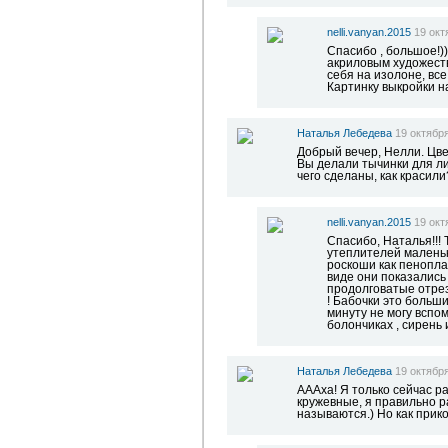
nelli.vanyan.2015
19 окт
Спасибо , большое!)
акриловым художеств
себя на изолоне, все
Картинку выкройки н
Наталья Лебедева
19 октября
Добрый вечер, Нелли. Цвет
Вы делали тычинки для л
чего сделаны, как красили?
nelli.vanyan.2015
19 окт
Спасибо, Наталья!!! 
утеплителей маленьк
роскоши как пенопла
виде они показались
продолговатые отрез
! Бабочки это больши
минуту не могу вспо
болончиках , сирень 
Наталья Лебедева
19 октября
АААха! Я только сейчас р
кружевные, я правильно р
называются.) Но как прико