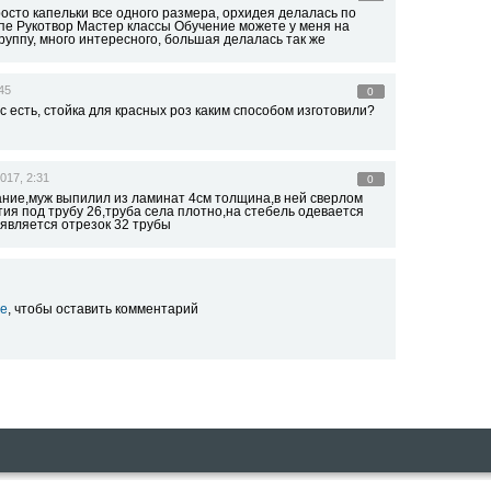
росто капельки все одного размера, орхидея делалась по
ппе Рукотвор Мастер классы Обучение можете у меня на
руппу, много интересного, большая делалась так же
45
0
с есть, стойка для красных роз каким способом изготовили?
017, 2:31
0
ание,муж выпилил из ламинат 4см толщина,в ней сверлом
ия под трубу 26,труба села плотно,на стебель одевается
является отрезок 32 трубы
е
, чтобы оставить комментарий