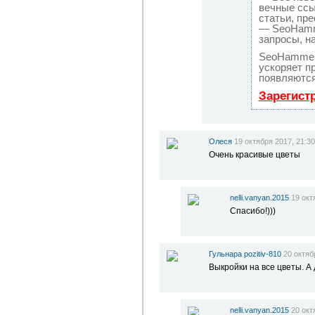
вечные ссы
статьи, пре
— SeoHamme
запросы, н
SeoHammer
ускоряет п
появляются
Зарегист
Олеся
19 октября 2017, 21:30
Очень красивые цветы
nelli.vanyan.2015
19 окт
Спасибо!)))
Гульнара pozitiv-810
20 октяб
Выкройки на все цветы. А
nelli.vanyan.2015
20 окт