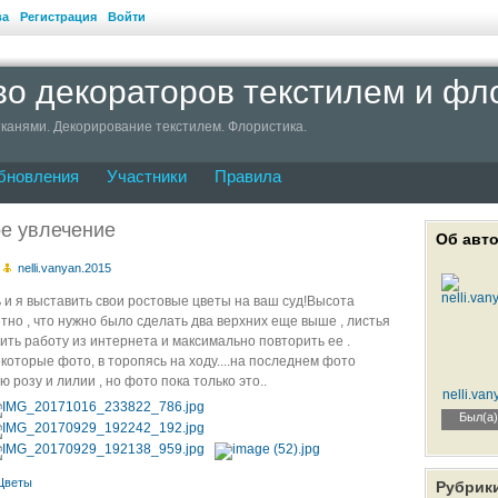
ва
Регистрация
Войти
о декораторов текстилем и фл
канями. Декорирование текстилем. Флористика.
бновления
Участники
Правила
ое увлечение
Об авт
р
nelli.vanyan.2015
ь и я выставить свои ростовые цветы на ваш суд!Высота
тно , что нужно было сделать два верхних еще выше , листья
орить работу из интернета и максимально повторить ее .
оторые фото, в торопясь на ходу....на последнем фото
ю розу и лилии , но фото пока только это..
nelli.va
Был(а)
Цветы
Рубрик