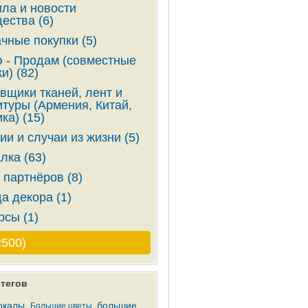
ла и новости
ества (6)
чные покупки (5)
 - Продам (совместные
и) (82)
вщики тканей, лент и
туры (Армения, Китай,
ка) (15)
ии и случаи из жизни (5)
лка (63)
 партнёров (8)
а декора (1)
рсы (1)
2500)
тегов
окалы
большие
Большие цветы