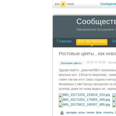
Сообщест
Сообществ
Оформление праздников т
Главная
Все материалы
О
Ростовые цветы , как нов
19.10.17, 01:46
Авто
Большие цветы
Здравствуйте , девочки!!!Вот решилас
красных роз 230см по верхнему , заме
такие так как этот заказ задача повт
Фоамиран 2 мм Прошу прощения за гек
коллаж, даже не знаю видно ли , черну
орхидеи
розы
лилии
фом
гиганты