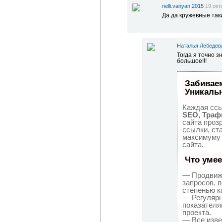
nelli.vanyan.2015
19 окт
Да да кружевные таки
Наталья Лебедев
Тогда я точно з
большое!!!
Забивае
Уникаль
Каждая ссы
SEO, Траф
сайта проз
ссылки, ст
максимуму
сайта.
Что уме
— Продвиже
запросов, 
степенью к
— Регулярн
показателя
проекта.
— Все изве