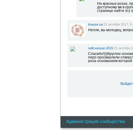
На красных розах, п
доступному мк в гру
странице найти эту г
brause.sa
21 октября 2017, 0:
Нелли, вы молодец, вопро
nelli.vanyan.2015
21 октября 2
Спасибо!)))Круглое основ
перо просверлили отверст
роза основанием которой 
Войдит
Администрация сообщества