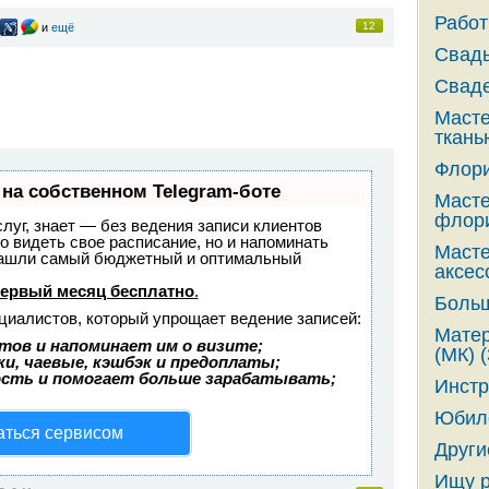
Работ
12
и
ещё
Свадь
Сваде
Масте
ткань
Флори
 на собственном Telegram-боте
Масте
флори
слуг, знает — без ведения записи клиентов
но видеть свое расписание, но и напоминать
Масте
 Нашли самый бюджетный и оптимальный
аксес
ервый месяц бесплатно
.
Больш
циалистов, который упрощает ведение записей:
Матер
тов и напоминает им о визите;
(МК) (
и, чаевые, кэшбэк и предоплаты;
сть и помогает больше зарабатывать;
Инстр
Юбиле
аться сервисом
Други
Ищу р