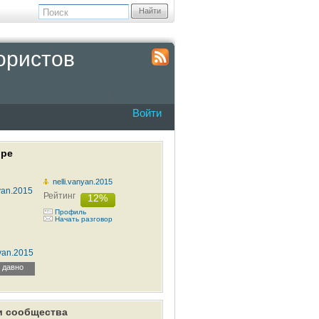
Найти
ористов
Войти
оре
nelli.vanyan.2015
Рейтинг
12%
Профиль
Начать разговор
nyan.2015
 давно
и сообщества