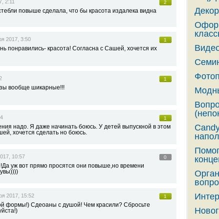
, 2:11
2
Декор
стебли повыше сделала, что бы красота издалека видна
Оформ
класс
ря 2017, 3:50
1
Видео
ь понравились- красота! Согласна с Сашей, хочется их
Семин
Фотоп
2
1
зы вообще шикарные!!!
Модны
Вопро
(непо
14
1
Candy
ения надо. Я даже начинать боюсь. У детей выпускной в этом
шей, хочется сделать но боюсь.
напол
Помог
017, 10:57
0
конце
!Да уж вот прямо просятся они повыше,но времени
увы))))
Орга
вопро
Интер
ря 2017, 15:52
1
ой формы!) Сдеоаны с душой! Чем красили? Сбросьте
Новог
йста!)