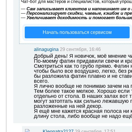
Чат-бот для мастеров и специалистов, который упрощ
—
Сам записывает клиентов и напоминает им о 
—
Персонализирует скидки, чаевые, кэшбэк и пр
—
Увеличивает доходимость и помогает больш
Начать пользоваться сервисом
alinagugina
29 сентября, 16:46
Добрый день! Я новичок, моё мнение чис
По-моему фатин придавили свечи и кр
Смотриться как то грубо прямо. Фатин 
чтобы было все воздушно, легко, без р
бы разложила фатин плавно и не стави
всего.
Я лично вообще не понимаю зачем на п
Тем более такое мелкое. Хорошо если
отдельно от стола. В наших залах вот
могут затоптать как сильно лежавшую п
разложенные на ней декор.
Я ещё мне кажется красная полоса ни к
длину стола, либо вообще не надо ещё
Kleopatra2127
29 сентября, 17:51