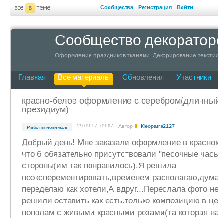
Сообщества
Регистрация
Войти
Сообщество декоратор
Оформление праздников тканями. Декорирование текстил
Главная
Все материалы
Обновления
Участники
красно-белое оформление с серебром(длинны
президиум)
29.09.17, 09:07
Автор
Kleopatra2127
Работы новичков
Добрый день! Мне заказали оформление в красном
что б обязательно присутствовали "песочные часы
стороны(им так понравилось).Я решила
поэксперементировать,временем располагаю,дума
переделаю как хотели,А вдруг...Переслала фото н
решили оставить как есть.только композицию в ц
пополам с живыми красными розами(та которая на