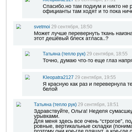
Спасибо.но там подиум и никто не 
официанты там ходят и то пока нич
svetmoi
29 сентября, 18:50
Может лучше перевернуть ткань наизна
этот дешёвый блеск атласа..?
Татьяна (тепло рук)
29 сентября, 18:55
Точно, думаю что-то еще глаз напря
Kleopatra2127
29 сентября, 19:55
Я красную как раз и перевернула т
белой
Татьяна (тепло рук)
29 сентября, 18:51
Здравствуйте, Ольга! Неделя сумасше
урывками.
Для меня здесь все очень “строгое”, 
ровные, вертикальные складки (понима
поэтому они кое-где пляшут, а кое-где о