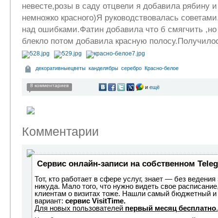
невесте,розы в саду отцвели я добавила рябину и
немножко красного)Я руководствовалась советами
над ошибками.Фатин добавила что б смягчить ,но
блекло потом добавила красную полосу.Получилос
декоративныецветы
канделябры
серебро
Красно-белое
8 комментариев
и
ещё
Комментарии
Сервис онлайн-записи на собственном Tele
Тот, кто работает в сфере услуг, знает — без ведения
никуда. Мало того, что нужно видеть свое расписание
клиентам о визитах тоже. Нашли самый бюджетный и
вариант:
сервис VisitTime.
Для новых пользователей
первый месяц бесплатно
.