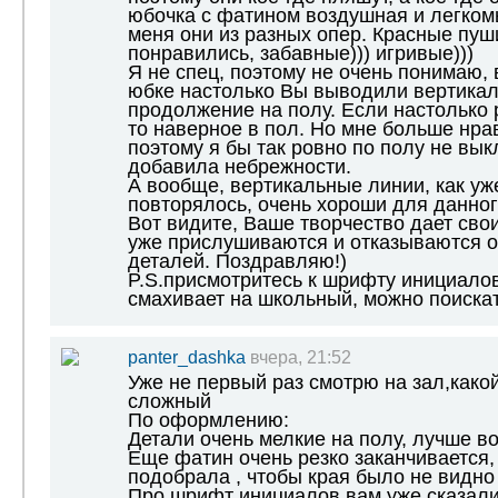
юбочка с фатином воздушная и легком
меня они из разных опер. Красные пуш
понравились, забавные))) игривые)))
Я не спец, поэтому не очень понимаю, 
юбке настолько Вы выводили вертикаль
продолжение на полу. Если настолько 
то наверное в пол. Но мне больше нра
поэтому я бы так ровно по полу не вык
добавила небрежности.
А вообще, вертикальные линии, как уж
повторялось, очень хороши для данног
Вот видите, Ваше творчество дает сво
уже прислушиваются и отказываются 
деталей. Поздравляю!)
P.S.присмотритесь к шрифту инициалов
смахивает на школьный, можно поиска
panter_dashka
вчера, 21:52
Уже не первый раз смотрю на зал,какой
сложный
По оформлению:
Детали очень мелкие на полу, лучше в
Еще фатин очень резко заканчивается,
подобрала , чтобы края было не видно
Про шрифт инициалов вам уже сказал