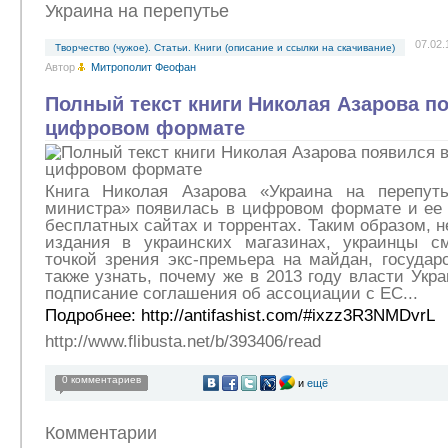
Украина на перепутье
07.02.
Творчество (чужое). Статьи. Книги (описание и ссылки на скачивание)
Автор
Митрополит Феофан
Полный текст книги Николая Азарова п
цифровом формате
Книга Николая Азарова «Украина на перепуть
министра» появилась в цифровом формате и ее 
бесплатных сайтах и торрентах. Таким образом, н
издания в украинских магазинах, украинцы с
точкой зрения экс-премьера на майдан, государ
также узнать, почему же в 2013 году власти Ук
подписание соглашения об ассоциации с ЕС...
Подробнее: http://antifashist.com/#ixzz3R3NMDvrL
http://www.flibusta.net/b/393406/read
0 комментариев
и
ещё
Комментарии