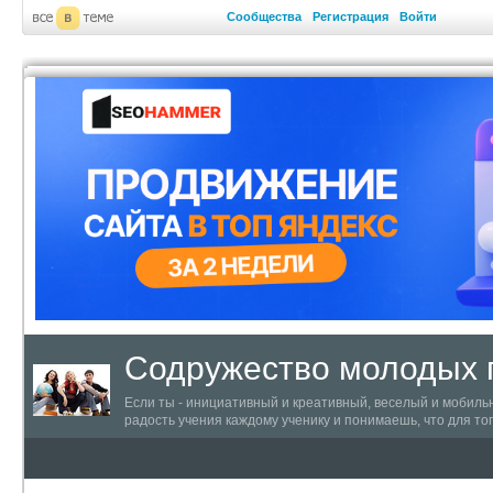
Сообщества
Регистрация
Войти
Содружество молодых п
Если ты - инициативный и креативный, веселый и мобильн
радость учения каждому ученику и понимаешь, что для тог
мимо! Присоединяйся к Содружеству молодых педагогов Ха
педагогические идеи в жизнь и просто живи полной жизнь