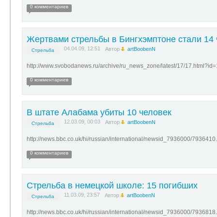
0 комментариев
Жертвами стрельбы в Бингхэмптоне стали 14 
04.04.09, 12:51
Автор
artBoobenN
Стрельба
http://www.svobodanews.ru/archive/ru_news_zone/latest/17/17.html?id
0 комментариев
В штате Алабама убиты 10 человек
12.03.09, 00:03
Автор
artBoobenN
Стрельба
http://news.bbc.co.uk/hi/russian/international/newsid_7936000/7936410
0 комментариев
Стрельба в немецкой школе: 15 погибших
11.03.09, 23:57
Автор
artBoobenN
Стрельба
http://news.bbc.co.uk/hi/russian/international/newsid_7936000/7936818