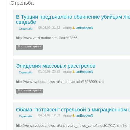
Стрельба
В Турции предъявлено обвинение убийцам лю
свадьбе
06.05.09, 21:32
Автор
artBoobenN
Стрельба
http://www.vesti.ru/doc.html?id=282856
0 комментариев
Эпидемия массовых расстрелов
01.05.09, 23:25
Автор
artBoobenN
Стрельба
http://www.svobodanews.ru/content/article/1618909.html
0 комментариев
Обама "потрясен" стрельбой в миграционном 
04.04.09, 12:52
Автор
artBoobenN
Стрельба
http://www.svobodanews.ru/archive/ru_news_zone/latest/17/17.html?id