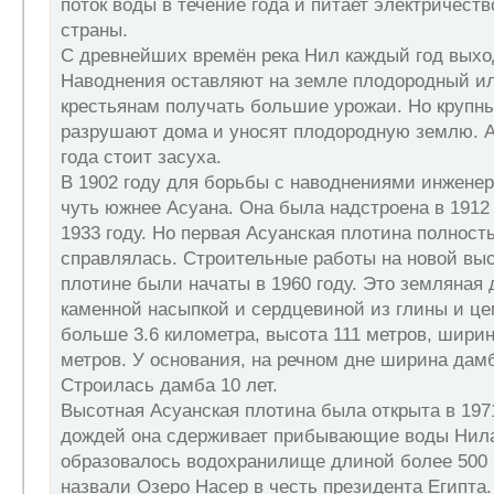
поток воды в течение года и питает электричест
страны.
С древнейших времён река Нил каждый год выход
Наводнения оставляют на земле плодородный ил
крестьянам получать большие урожаи. Но крупн
разрушают дома и уносят плодородную землю. А
года стоит засуха.
В 1902 году для борьбы с наводнениями инжене
чуть южнее Асуана. Она была надстроена в 1912 
1933 году. Но первая Асуанская плотина полност
справлялась. Строительные работы на новой вы
плотине были начаты в 1960 году. Это земляная 
каменной насыпкой и сердцевиной из глины и це
больше 3.6 километра, высота 111 метров, шири
метров. У основания, на речном дне ширина дам
Строилась дамба 10 лет.
Высотная Асуанская плотина была открыта в 1971
дождей она сдерживает прибывающие воды Нил
образовалось водохранилище длиной более 500 
назвали Озеро Насер в честь президента Египта.