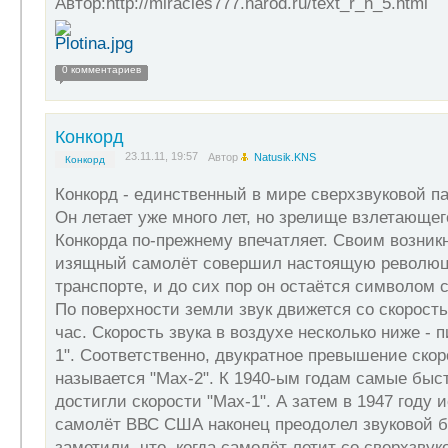
Автор:http://miracles777.narod.ru/text_r_n_5.html
0 комментариев
Конкорд
23.11.11, 19:57
Автор
Natusik.KNS
Конкорд
Конкорд - единственный в мире сверхзвуковой п
Он летает уже много лет, но зрелище взлетающе
Конкорда по-прежнему впечатляет. Своим возник
изящный самолёт совершил настоящую револю
транспорте, и до сих пор он остаётся символом 
По поверхности земли звук движется со скорост
час. Скорость звука в воздухе несколько ниже - 
1". Соответственно, двукратное превышение скор
называется "Max-2". К 1940-ым годам самые быс
достигли скорости "Max-1". А затем в 1947 году
самолёт ВВС США наконец преодолел звуковой б
заметили, что, когда самолёт летит со сверхзвук