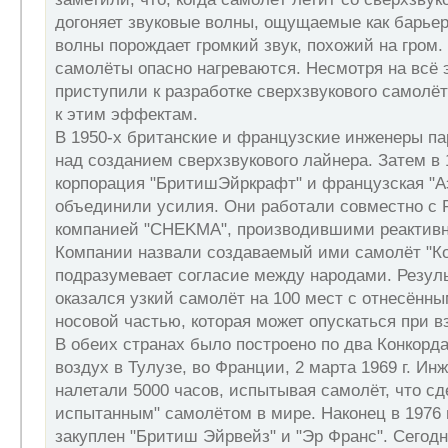
догоняет звуковые волны, ощущаемые как барье
волны порождает громкий звук, похожий на гром. 
самолёты опасно нагреваются. Несмотря на всё 
приступили к разработке сверхзвукового самолёт
к этим эффектам.
В 1950-х британские и французские инженеры п
над созданием сверхзвукового лайнера. Затем в 1
корпорация "БритишЭйркрафт" и французская "А
объединили усилия. Они работали совместно с 
компанией "CHEKMA", производившими реактивн
Компании назвали создаваемый ими самолёт "Ко
подразумевает согласие между народами. Резуль
оказался узкий самолёт на 100 мест с отнесённ
носовой частью, которая может опускаться при вз
В обеих странах было построено по два Конкорд
воздух в Тулузе, во Франции, 2 марта 1969 г. Ин
налетали 5000 часов, испытывая самолёт, что сд
испытанным" самолётом в мире. Наконец в 1976 
закуплен "Бритиш Эйрвейз" и "Эр Франс". Сегод