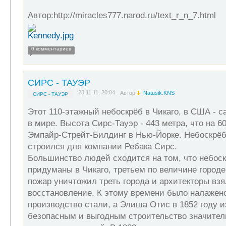
Автор:http://miracles777.narod.ru/text_r_n_7.html
0 комментариев
СИРС - ТАУЭР
23.11.11, 20:04
Автор
Natusik.KNS
СИРС - ТАУЭР
Этот 110-этажный небоскрёб в Чикаго, в США - с
в мире. Высота Сирс-Тауэр - 443 метра, что на 
Эмпайр-Стрейт-Билдинг в Нью-Йорке. Небоскрёб
строился для компании Ребака Сирс.
Большинство людей сходится на том, что небос
придуманы в Чикаго, третьем по величине городе
пожар уничтожил треть города и архитекторы взя
восстановление. К этому времени было налажен
производство стали, а Элиша Отис в 1852 году 
безопасным и выгодным строительство значител