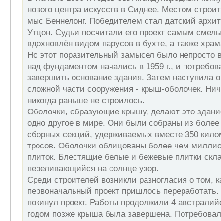
нового центра искусств в Сиднее. Местом строи
мыс Беннелонг. Победителем стал датский архит
Утцон. Судьи посчитали его проект самым смел
вдохновлён видом парусов в бухте, а также храм
Но этот поразительный замысел было непросто 
над фундаментом начались в 1959 г., и потребов
завершить основание здания. Затем наступила 
сложной части сооружения - крыш-оболочек. Нич
никогда раньше не строилось.
Оболочки, образующие крышу, делают это здани
одно другое в мире. Они были собраны из более
сборных секций, удерживаемых вместе 350 кило
тросов. Оболочки облицованы более чем милли
плиток. Блестящие белые и бежевые плитки скл
переливающийся на солнце узор.
Среди строителей возникли разногласия о том, к
первоначальный проект пришлось переработать. В
покинул проект. Работы продолжили 4 австралийс
годом позже крыша была завершена. Потребовал