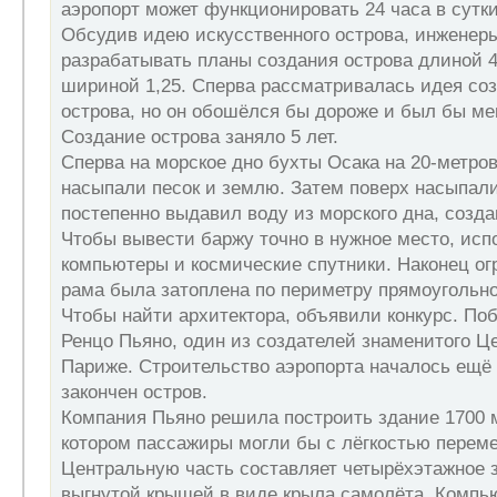
аэропорт может функционировать 24 часа в сутки
Обсудив идею искусственного острова, инженер
разрабатывать планы создания острова длиной 4
шириной 1,25. Сперва рассматривалась идея со
острова, но он обошёлся бы дороже и был бы ме
Создание острова заняло 5 лет.
Сперва на морское дно бухты Осака на 20-метро
насыпали песок и землю. Затем поверх насыпал
постепенно выдавил воду из морского дна, созда
Чтобы вывести баржу точно в нужное место, исп
компьютеры и космические спутники. Наконец ог
рама была затоплена по периметру прямоугольно
Чтобы найти архитектора, объявили конкурс. По
Ренцо Пьяно, один из создателей знаменитого Ц
Париже. Строительство аэропорта началось ещё 
закончен остров.
Компания Пьяно решила построить здание 1700 м
котором пассажиры могли бы с лёгкостью перем
Центральную часть составляет четырёхэтажное 
выгнутой крышей в виде крыла самолёта. Компь