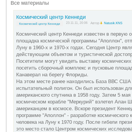
Все материалы
чудес света.
Космический центр Кеннеди
23.11.11, 20:06
Автор
Natusik.KNS
Космический центр Кеннеди
Космический центр Кеннеди известен в первую о
площадка космической программы "Аполлон", от
Луну в 1960-х и 1970-х годах. Сегодня Центр яв
действующим объектом и туристической достоп
Посетители могут увидеть выставку космических 
посетить сборочный комплекс и пусковые площад
Канаверал на берегу Флориды.
На этом месте ранее находились База ВВС США 
испытательный полигон. Он был использован для
американского спутника в 1958 году. Затем 5 мая 
космическом корабле "Меркурий" взлетел Алан 
американцем в космосе. Вскоре президент Кенне
программе "Аполлон" - разработке космического 
человека на Луну к 1970 году. После гибели през
это место стало Центром космических исследов