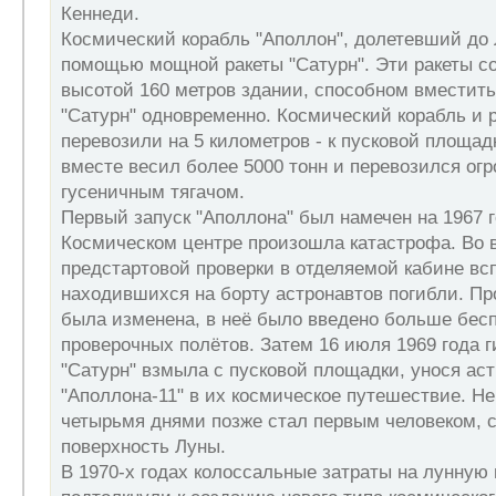
Кеннеди.
Космический корабль "Аполлон", долетевший до 
помощью мощной ракеты "Сатурн". Эти ракеты с
высотой 160 метров здании, способном вместить
"Сатурн" одновременно. Космический корабль и 
перевозили на 5 километров - к пусковой площад
вместе весил более 5000 тонн и перевозился ог
гусеничным тягачом.
Первый запуск "Аполлона" был намечен на 1967 г
Космическом центре произошла катастрофа. Во 
предстартовой проверки в отделяемой кабине всп
находившихся на борту астронавтов погибли. Пр
была изменена, в неё было введено больше бес
проверочных полётов. Затем 16 июля 1969 года г
"Сатурн" взмыла с пусковой площадки, унося ас
"Аполлона-11" в их космическое путешествие. Н
четырьмя днями позже стал первым человеком, 
поверхность Луны.
В 1970-х годах колоссальные затраты на лунную