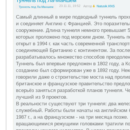
Туннель под Ла-Маншем
23.11.11, 19:52
Автор
Natusik.KNS
Туннель под Ла-Маншем
Самый длинный в мире подводный туннель прох
и соединяет Англию с Францией. Это поразител
сооружение. Длина туннеля немного превышает 5
которых проложено под морским дном. Туннель 
открыт в 1994 г. как часть современной транспор
соединяющей Британию с континентом. За после
разрабатывалось множество способов преодоле
Туннель был впервые предложен в 1802 году, а К
созданию был сформирован уже в 1892 году. Не
говорили даже о строительстве моста над проливо
британское и французское правительство предл
всерьёз заняться разработкой планов туннеля. Ч
лучший из 9 проектов.
В реальности существуют три туннеля: два жел
служебный. Работы были начаты на английском б
1987 г., а на французском - на три месяца позж
вращающимися режущими головками тратили по