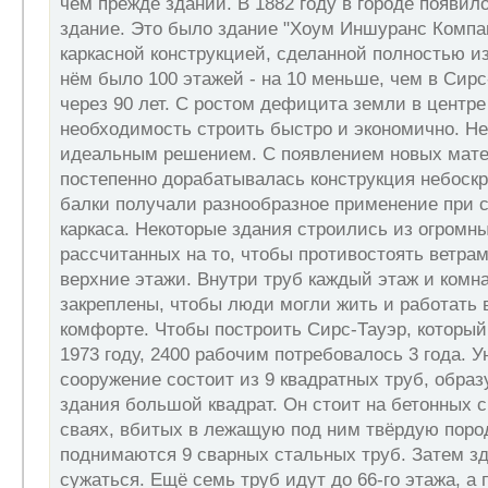
чем прежде зданий. В 1882 году в городе появил
здание. Это было здание "Хоум Иншуранс Компан
каркасной конструкцией, сделанной полностью из
нём было 100 этажей - на 10 меньше, чем в Сирс
через 90 лет. С ростом дефицита земли в центре
необходимость строить быстро и экономично. Н
идеальным решением. С появлением новых мате
постепенно дорабатывалась конструкция небоск
балки получали разнообразное применение при с
каркаса. Некоторые здания строились из огромны
рассчитанных на то, чтобы противостоять ветр
верхние этажи. Внутри труб каждый этаж и комн
закреплены, чтобы люди могли жить и работать 
комфорте. Чтобы построить Сирс-Тауэр, который
1973 году, 2400 рабочим потребовалось 3 года. 
сооружение состоит из 9 квадратных труб, обра
здания большой квадрат. Он стоит на бетонных 
сваях, вбитых в лежащую под ним твёрдую пород
поднимаются 9 сварных стальных труб. Затем зд
сужаться. Ещё семь труб идут до 66-го этажа, а