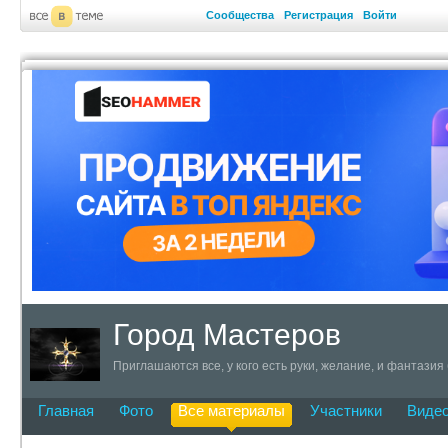
Сообщества
Регистрация
Войти
Город Мастеров
Приглашаются все, у кого есть руки, желание, и фантазия
Главная
Фото
Все материалы
Участники
Виде