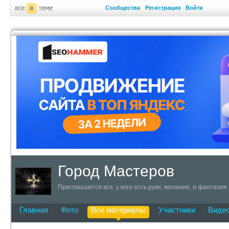
Сообщества
Регистрация
Войти
Город Мастеров
Приглашаются все, у кого есть руки, желание, и фантазия
Главная
Фото
Все материалы
Участники
Виде