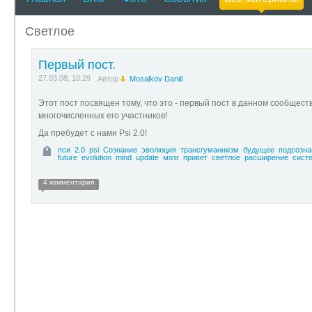
Светлое
Первый пост.
27.03.08, 10:29
Автор
Mosalkov Daniil
Этот пост посвящен тому, что это - первый пост в данном сообществ
многочисленных его участников!
Да пребудет с нами Psi 2.0!
пси
2.0
psi
Сознание
эволюция
трансгуманнизм
будущее
подсозна
future
evolution
mind
update
мозг
привет
светлое
расширение
сист
4 комментария