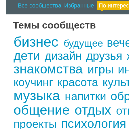
Все сообщества
Избранные
По интере
Темы сообществ
бизнес
веч
будущее
дети
дизайн
друзья
знакомства
игры
и
куль
коучинг
красота
музыка
об
напитки
общение
отдых
от
психология
проекты