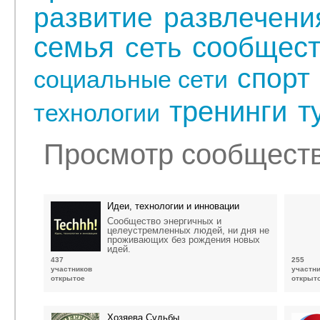
развитие
развлечени
семья
сообщест
сеть
спорт
социальные сети
тренинги
т
технологии
Просмотр сообществ 
Идеи, технологии и инновации
Сообщество энергичных и
целеустремленных людей, ни дня не
проживающих без рождения новых
идей.
437
255
участников
участн
открытое
открыт
Хозяева Судьбы