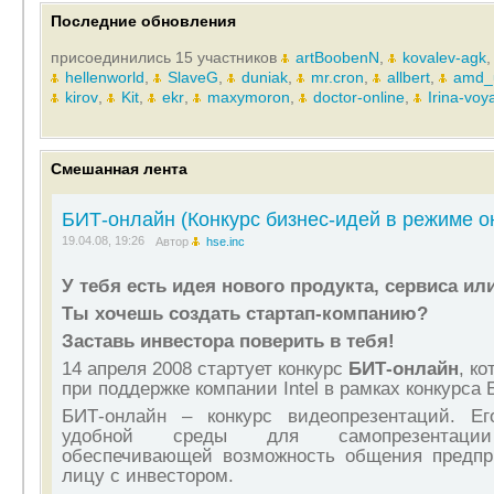
Последние обновления
присоединились 15 участников
artBoobenN
,
kovalev-agk
hellenworld
,
SlaveG
,
duniak
,
mr.cron
,
allbert
,
amd_
kirov
,
Kit
,
ekr
,
maxymoron
,
doctor-online
,
Irina-voy
Смешанная лента
БИТ-онлайн (Конкурс бизнес-идей в режиме о
19.04.08, 19:26
Автор
hse.inc
У тебя есть идея нового продукта, сервиса ил
Ты хочешь создать стартап-компанию?
Заставь инвестора поверить в тебя!
14 апреля 2008 стартует конкурс
БИТ-онлайн
, к
при поддержке компании
Intel
в рамках конкурса 
БИТ-онлайн – конкурс видеопрезентаций. Ег
удобной среды для самопрезентации 
обеспечивающей возможность общения предпр
лицу с инвестором.