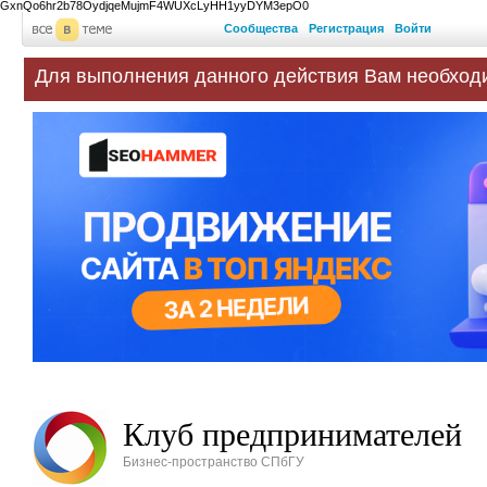
GxnQo6hr2b78OydjqeMujmF4WUXcLyHH1yyDYM3epO0
Сообщества
Регистрация
Войти
Для выполнения данного действия Вам необход
Клуб предпринимателей
Бизнес-пространство СПбГУ