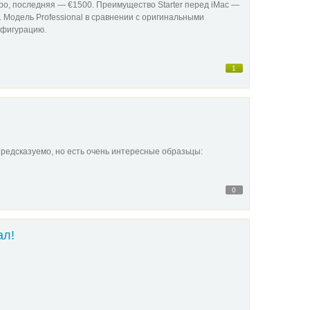
евро, последняя — €1500. Преимущество Starter перед iMac —
). Модель Professional в сравнении с оригинальными
нфигурацию.
1
предсказуемо, но есть очень интересные образьцы:
0
ал!