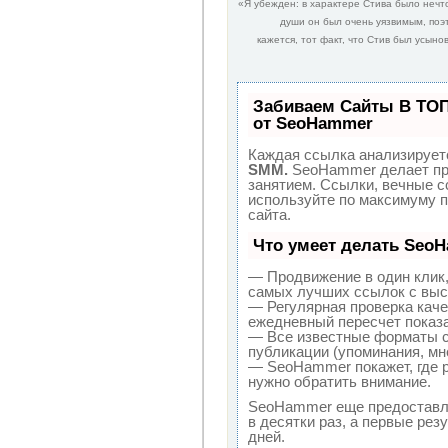
«Я убежден: в характере Стива было нечт
души он был очень уязвимым, поэт
кажется, тот факт, что Стив был усыно
Забиваем Сайты В ТО
от SeoHammer
Каждая ссылка анализируетс
SMM.
SeoHammer делает пр
занятием. Ссылки, вечные сс
используйте по максимуму 
сайта.
Что умеет делать Seo
— Продвижение в один клик,
самых лучших ссылок с выс
— Регулярная проверка каче
ежедневный пересчет показа
— Все известные форматы с
публикации (упоминания, мне
— SeoHammer покажет, где р
нужно обратить внимание.
SeoHammer еще предоставл
в десятки раз, а первые рез
дней.