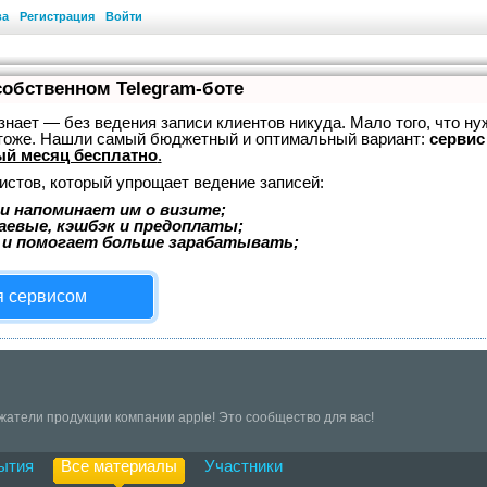
ва
Регистрация
Войти
собственном Telegram-боте
, знает — без ведения записи клиентов никуда. Мало того, что ну
 тоже. Нашли самый бюджетный и оптимальный вариант:
сервис 
й месяц бесплатно
.
истов, который упрощает ведение записей:
и напоминает им о визите;
аевые, кэшбэк и предоплаты;
 и помогает больше зарабатывать;
я сервисом
атели продукции компании apple! Это сообщество для вас!
ытия
Все материалы
Участники