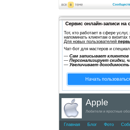
Сообщест
Сервис онлайн-записи на 
Тот, кто работает в сфере услуг
напоминать клиентам о визитах
Для новых пользователей
первы
Чат-бот для мастеров и специал
—
Сам записывает клиентов 
—
Персонализирует скидки, ч
—
Увеличивает доходимость
Начать пользоватьс
Apple
Любители и яростные обож
Главная
Блог
Фото
Соб