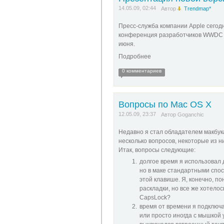
14.05.09, 02:44
Автор
Trendmap*
Пресс-служба компании Apple сегод
конференция разработчиков WWDC (W
июня.
Подробнее
0 комментариев
Вопросы по Mac OS X
12.05.09, 23:37
Автор
Goganchic
Недавно я стал обладателем макбука 
несколько вопросов, некоторые из н
Итак, вопросы следующие:
долгое время я использовал
но в маке стандартными спо
этой клавише. Я, конечно, п
раскладки, но все же хотело
CapsLock?
время от времени я подключа
или просто иногда с мышкой у