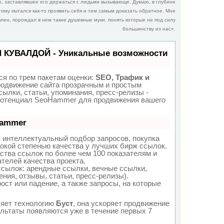
о, заставлявшее его держаться с людьми вызывающе. Думаю, в глубине
ому пытался как-то проявить себя и тем самым доказать обратное. Мне
влен, порождал в нем такие душевные муки, понять которые не под силу
большинству из нас».
П КУВАЛДОЙ - Уникальные возможности
я по трем пакетам оценки:
SEO, Трафик и
одвижение сайта прозрачным и простым
ылки, статьи, упоминания, пресс-релизы -
потенциал SeoHammer для продвижения вашего
Hammer
 интеллектуальный подбор запросов, покупка
окой степенью качества у лучших бирж ссылок.
ства ссылок по более чем 100 показателям и
телей качества проекта.
сылок: арендные ссылки, вечные ссылки,
ния, отзывы, статьи, пресс-релизы).
ост или падение, а также запросы, на которые
яет технологию
Буст
, она ускоряет продвижение
ультаты появляются уже в течение первых 7