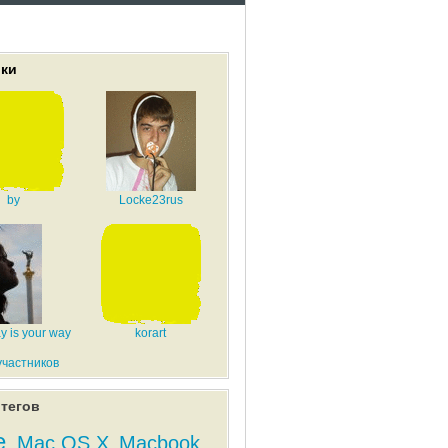
ики
by
Locke23rus
y is your way
korart
участников
тегов
e
Mac OS X
Macbook