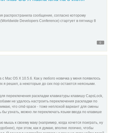
ня распространила сообщение, согласно которому
orldwide Developers Conference) стартует в пятницу 8
0
с Mac OS X 10.5.6. Как у любого новичка у меня появилось
их я решил, а некоторые до сих пор остаются неясными.
 для переключения раскладки клавиатуры клавишу CapsLock,
собами не удалось настроить переключения раскладки по
онимаю, что cmd-space - тоже неплохой вариант для смены
сь бы узнать, можно ли переключать языки ввода по клавише
ю мышь к своему маку (например, когда хочется поиграть, ну
добнее), при этом, как я думаю, вполне логично, чтобы