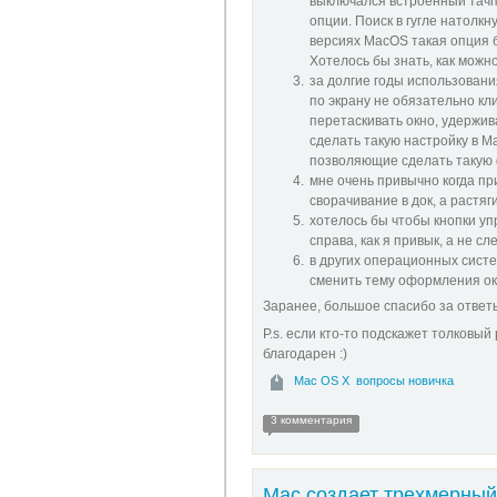
выключался встроенный тачпа
опции. Поиск в гугле натолк
версиях MacOS такая опция б
Хотелось бы знать, как мож
за долгие годы использовани
по экрану не обязательно кли
перетаскивать окно, удержив
сделать такую настройку в 
позволяющие сделать такую
мне очень привычно когда пр
сворачивание в док, а растяг
хотелось бы чтобы кнопки уп
справа, как я привык, а не сл
в других операционных сист
сменить тему оформления о
Заранее, большое спасибо за ответ
P.s. если кто-то подскажет толковы
благодарен :)
Mac OS X
вопросы новичка
3 комментария
Мас создает трехмерный