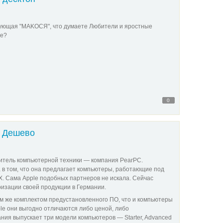
дующая "МАKОСЯ", что думаете Любители и яростные
le?
0
- Дешево
итель компьютерной техники — компания PearPC.
 в том, что она предлагает компьютеры, работающие под
X. Сама Apple подобных партнеров не искала. Сейчас
изации своей продукции в Германии.
м же комплектом предустановленного ПО, что и компьютеры
ple они выгодно отличаются либо ценой, либо
ния выпускает три модели компьютеров — Starter, Advanced