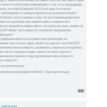
д. Я зашел в настройки системы и так и не смог найти такой
нул меня на некоторую информацию о том, что в предыдущих
ыла, но в MacOS версии 10.5.6 она куда-то исчезла.
но заблокировать тачпад на время использования мыши?
я Ubuntu Linux я привык к тому, что для перемещения окон
кать по заголовку окна, можно зажать клавишу alt и
ая его мышкой за любое место. Хотелось бы знать, можно ли
MacOS? Может быть имеются сторонние приложения,
 функцию?
и двойном клике на заголовке окна происходит не
ивание окна на весь экран, можно ли сделать так в MacOS?
равления окном (закрыть, развернуть, свернуть) находились
ева, как это сделано в маке, можно ли такое сделать?
емах можно сменить тему оформления окон, можно ли
кон в MacOS?
ы на мои вопросы!
й рускоязычный форум по MacOS - буду еще больше
0
 десктоп