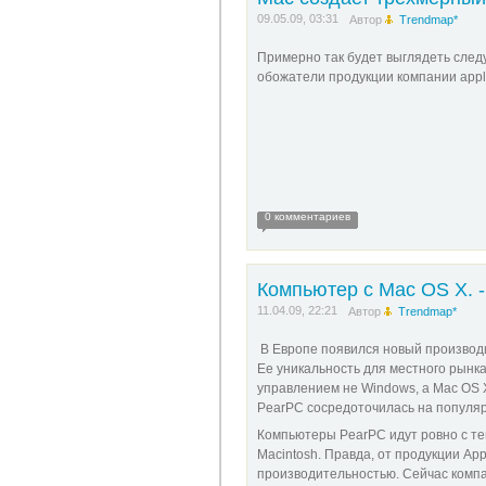
09.05.09, 03:31
Автор
Trendmap*
Примерно так будет выглядеть сле
обожатели продукции компании app
0 комментариев
Компьютер с Mac OS X. 
11.04.09, 22:21
Автор
Trendmap*
В Европе появился новый производ
Ее уникальность для местного рынка
управлением не Windows, а Mac OS 
PearPC сосредоточилась на популяр
Компьютеры PearPC идут ровно с те
Macintosh. Правда, от продукции Ap
производительностью. Сейчас компа