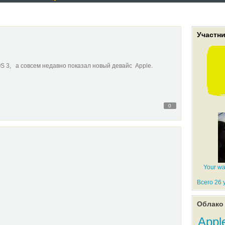
Участн
S 3, а совсем недавно показал новый девайс Apple.
0
Your wa
Всего 26 
Облако 
Appl