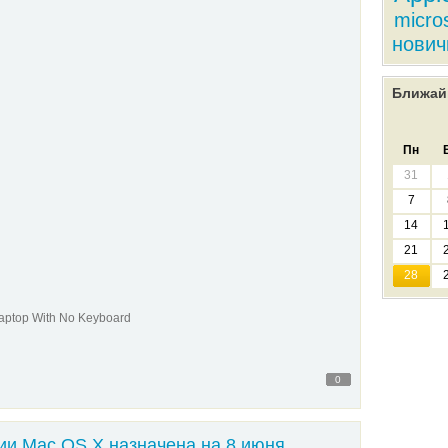
micro
нович
Ближай
Пн
31
7
14
21
28
Laptop With No Keyboard
0
ии Mac OS X назначена на 8 июня