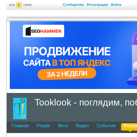
Сообщества
Регистрация
Войти
Tooklook - поглядим, по
Главная
People
Фото
Видео
События
Форум