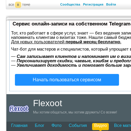
Сообщества
Регистрация
Войти
Сервис онлайн-записи на собственном Telegram
Тот, кто работает в сфере услуг, знает — без ведения запи
напоминать клиентам о визитах тоже. Нашли самый бюдж
Для новых пользователей
первый месяц бесплатно
.
Чат-бот для мастеров и специалистов, который упрощает 
—
Сам записывает клиентов и напоминает им о визи
—
Персонализирует скидки, чаевые, кэшбэк и предоп
—
Увеличивает доходимость и помогает больше за
Начать пользоваться сервисом
Flexoot
Мы хотим общаться, мы хотим дружить! Со всеми!
Главная
Блог
Фото
События
Видео
Все мат