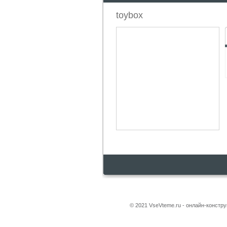
toybox
© 2021 VseVteme.ru - онлайн-констр