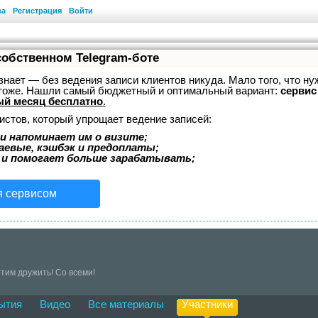
ва
Регистрация
Войти
собственном Telegram-боте
, знает — без ведения записи клиентов никуда. Мало того, что ну
 тоже. Нашли самый бюджетный и оптимальный вариант:
сервис 
й месяц бесплатно
.
истов, который упрощает ведение записей:
и напоминает им о визите;
аевые, кэшбэк и предоплаты;
 и помогает больше зарабатывать;
я сервисом
тим дружить! Со всеми!
ытия
Видео
Все материалы
Участники