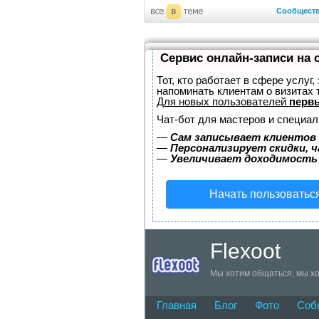
Сообщест
Сервис онлайн-записи на 
Тот, кто работает в сфере услуг
напоминать клиентам о визитах
Для новых пользователей
первы
Чат-бот для мастеров и специал
—
Сам записывает клиентов 
—
Персонализирует скидки, ч
—
Увеличивает доходимость
Начать пользоватьс
Flexoot
Мы хотим общаться, мы хо
Главная
Блог
Фото
Соб