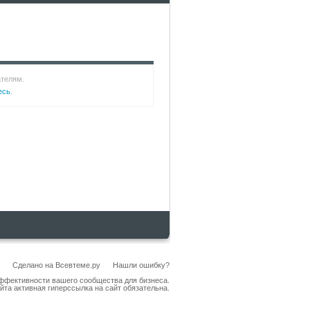
ателям.
есь
.
Сделано на
Всевтеме.ру
Нашли ошибку?
эффективности вашего сообщества для бизнеса.
йта активная гиперссылка на сайт обязательна.