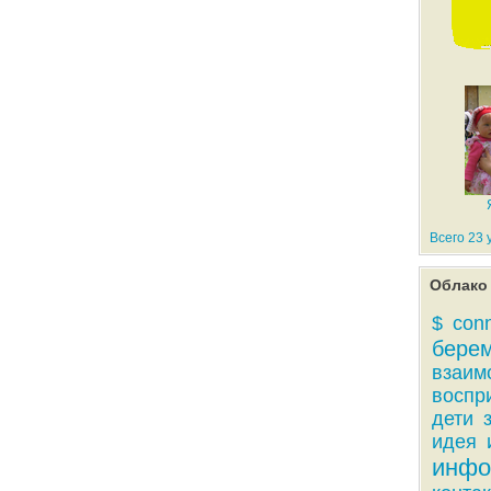
Всего 23 
Облако 
$
con
бере
взаим
воспр
дети
идея
инфо