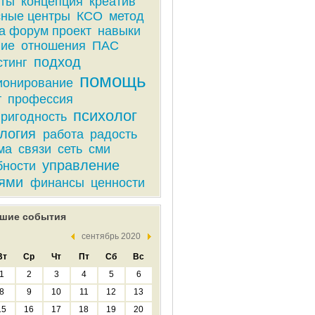
кты
концепция
креатив
сные центры
КСО
метод
а форум проект
навыки
ие
отношения
ПАС
подход
стинг
помощь
ионирование
т
профессия
психолог
ригодность
логия
работа
радость
ма
связи
сеть
сми
управление
бности
ями
финансы
ценности
шие события
сентябрь 2020
Вт
Ср
Чт
Пт
Сб
Вс
1
2
3
4
5
6
8
9
10
11
12
13
15
16
17
18
19
20