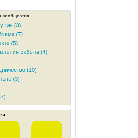
и сообщества
у так (3)
блеме (7)
кте (5)
вления работы (4)
дничество (10)
льно (3)
47)
ики