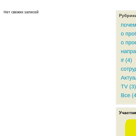
Нет свежих записей
Рубрик
почем
о про
о прое
напра
# (4)
сотру
Актуа
TV (3)
Все (
Участн