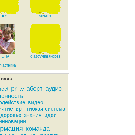
Kit
teresita
ЯСНА
djazovyimrakobes
участника
тегов
pr
аборт
аудио
nect
tv
менность
одействие
видео
иятие
врт
гибкая система
здоровье
знания
идеи
инновации
рмация
команда