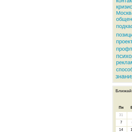
конта
кризи
Москв
общен
подка
позиц
проек
профп
психо
рекла
спосо
знани
Ближай
Пн
31
7
14