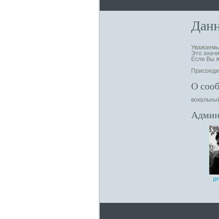
Данн
Уважаемый
Это значи
Если Вы я
Присоедин
О соо
вокальны
Админ
p