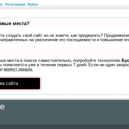
ва
Регистрация
Войти
ервые места?
е создать свой сайт, но не знаете, как продвигать? Продвижение
направленных на увеличение его посещаемости и повышение его
вые места в поиске самостоятельно, попробуйте технологию
Бус
ы появляются уже в течение первых 7 дней. Если ни один запрос
ер
вернут деньги.
ие сайта
ce