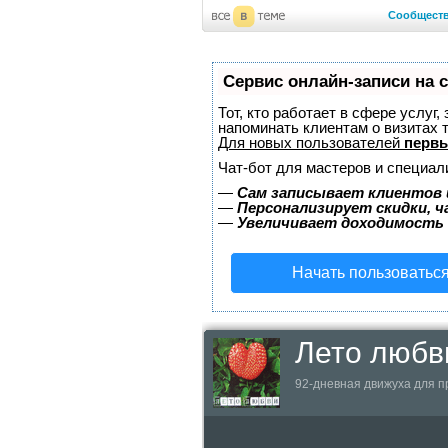
Сообщест
Сервис онлайн-записи на 
Тот, кто работает в сфере услуг,
напоминать клиентам о визитах
Для новых пользователей
первы
Чат-бот для мастеров и специал
—
Сам записывает клиентов 
—
Персонализирует скидки, ч
—
Увеличивает доходимость
Начать пользоватьс
Лето любв
92-дневная движуха для п