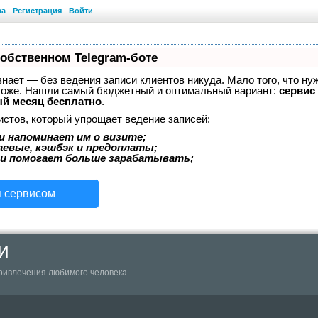
ва
Регистрация
Войти
собственном Telegram-боте
 знает — без ведения записи клиентов никуда. Мало того, что ну
 тоже. Нашли самый бюджетный и оптимальный вариант:
сервис 
й месяц бесплатно
.
истов, который упрощает ведение записей:
и напоминает им о визите;
аевые, кэшбэк и предоплаты;
 и помогает больше зарабатывать;
я сервисом
и
ривлечения любимого человека