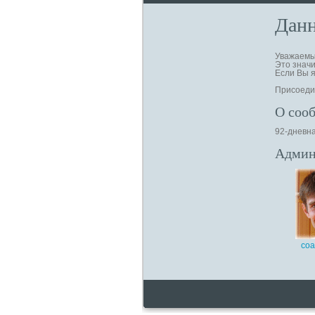
Данн
Уважаемый
Это значи
Если Вы я
Присоедин
О соо
92-дневна
Админ
coa