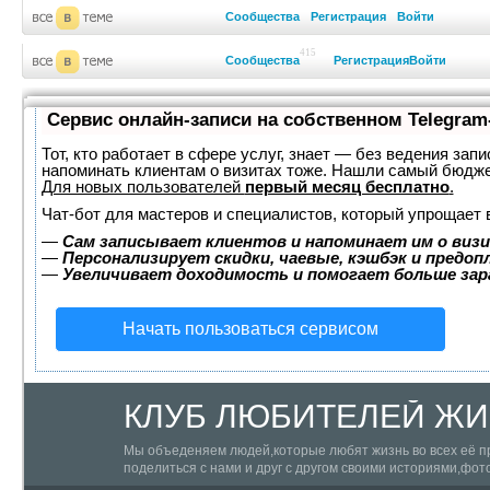
Сообщества
Регистрация
Войти
415
Сообщества
Регистрация
Войти
Сервис онлайн-записи на собственном Telegram
Тот, кто работает в сфере услуг, знает — без ведения запи
напоминать клиентам о визитах тоже. Нашли самый бюдж
Для новых пользователей
первый месяц бесплатно
.
Чат-бот для мастеров и специалистов, который упрощает 
—
Сам записывает клиентов и напоминает им о визи
—
Персонализирует скидки, чаевые, кэшбэк и предоп
—
Увеличивает доходимость и помогает больше за
Начать пользоваться сервисом
КЛУБ ЛЮБИТЕЛЕЙ ЖИЗ
Мы объеденяем людей,которые любят жизнь во всех её п
поделиться с нами и друг с другом своими историями,фо
ограничений!!!