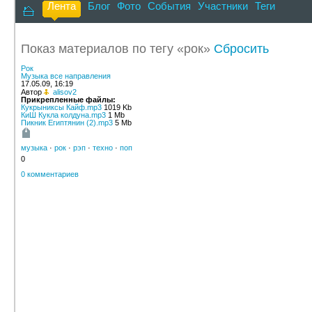
Лента
Блог
Фото
События
Участники
Теги
Показ материалов по тегу «рок»
Сбросить
Рок
Музыка все направления
17.05.09, 16:19
Автор
alisov2
Прикрепленные файлы:
Кукрыниксы Кайф.mp3
1019 Kb
КиШ Кукла колдуна.mp3
1 Mb
Пикник Египтянин (2).mp3
5 Mb
музыка
·
рок
·
рэп
·
техно
·
поп
0
0 комментариев