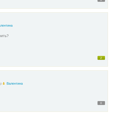
лентина
оить?
2
ор
Валентина
0