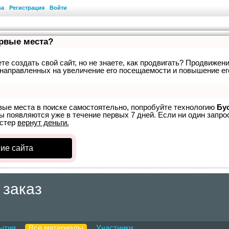
ва
Регистрация
Войти
ервые места?
е создать свой сайт, но не знаете, как продвигать? Продвижени
направленных на увеличение его посещаемости и повышение ег
вые места в поиске самостоятельно, попробуйте технологию
Бу
ы появляются уже в течение первых 7 дней. Если ни один запрос
устер
вернут деньги.
ие сайта
 заказ
ытия
Все материалы
Участники