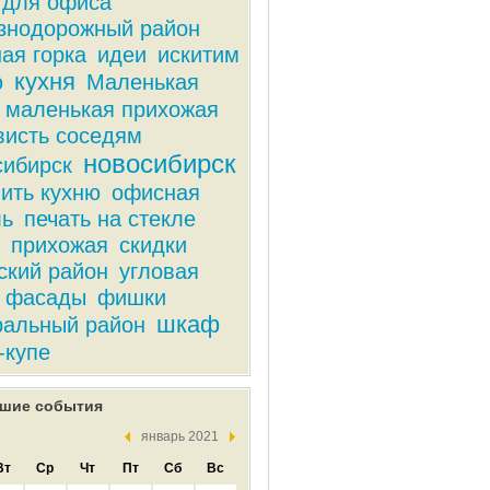
для офиса
знодорожный район
ая горка
идеи
искитим
кухня
ю
Маленькая
маленькая прихожая
висть соседям
новосибирск
сибирск
ить кухню
офисная
ль
печать на стекле
прихожая
скидки
ский район
угловая
фасады
фишки
шкаф
ральный район
-купе
шие события
январь 2021
Вт
Ср
Чт
Пт
Сб
Вс