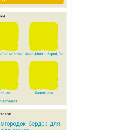
ики
й по мебели
&quot;Мастер&quot; Гамбс
Виктор
Валентина
участников
тегов
емгородок
бердск
для