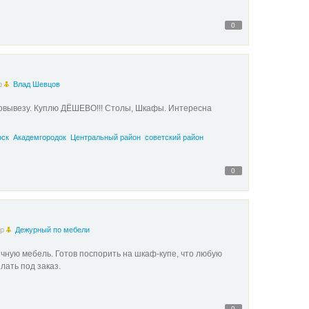
0
р
Влад Шевцов
овывезу. Куплю ДЁШЕВО!!! Столы, Шкафы. Интересна
рск
Академгородок
Центральный район
советский район
0
ор
Дежурный по мебели
чную мебель. Готов поспорить на шкаф-купе, что любую
лать под заказ.
0