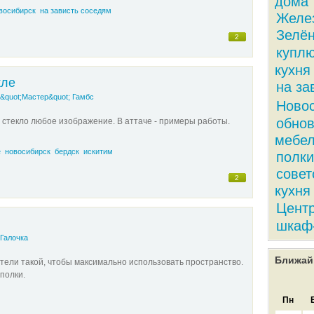
дома
восибирск
на зависть соседям
Желе
Зелён
2
купл
кухня
кле
на за
&quot;Мастер&quot; Гамбс
Ново
обнов
стекло любое изображение. В аттаче - примеры работы.
мебе
е
новосибирск
бердск
искитим
полки
совет
2
кухня
Цент
шкаф
Галочка
Ближай
ели такой, чтобы максимально использовать пространство.
полки.
Пн