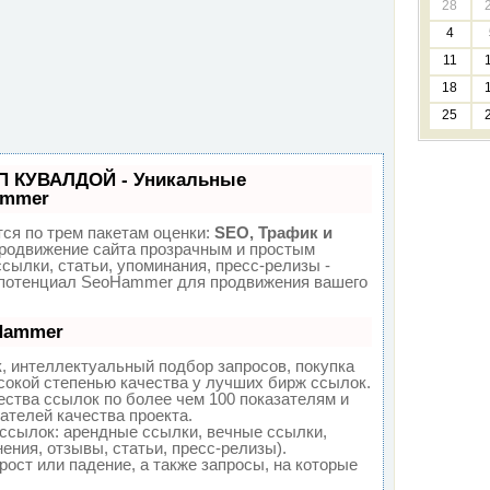
28
4
11
18
25
П КУВАЛДОЙ - Уникальные
ammer
ся по трем пакетам оценки:
SEO, Трафик и
одвижение сайта прозрачным и простым
сылки, статьи, упоминания, пресс-релизы -
 потенциал SeoHammer для продвижения вашего
oHammer
, интеллектуальный подбор запросов, покупка
окой степенью качества у лучших бирж ссылок.
ества ссылок по более чем 100 показателям и
ателей качества проекта.
ссылок: арендные ссылки, вечные ссылки,
ения, отзывы, статьи, пресс-релизы).
ост или падение, а также запросы, на которые