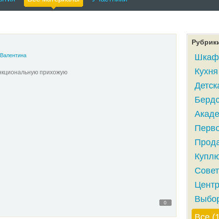
Рубрик
Валентина
Шкаф-
Кухня 
нкциональную прихожую
Детск
Бердс
Акаде
Перво
Прода
Куплю
Совет
Центр
Выбор
0
Все (