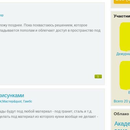
ор
Участн
ыложу позднее. Пока похвастаюсь решением, которое
кладывается пополам и облегчает доступ в пространство под
Дежурны
1
рисунками
Всего 20 
t;Мастер&quot; Гамбс
ы будут под любой материал - под гранит, сталь и т.д.
Облако 
ать под материал из которого кухни вообще не делают -
Акад