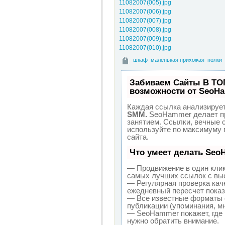
11082007(005).jpg
11082007(006).jpg
11082007(007).jpg
11082007(008).jpg
11082007(009).jpg
11082007(010).jpg
шкаф
маленькая прихожая
полки
Забиваем Сайты В ТО
возможности от SeoH
Каждая ссылка анализирует
SMM.
SeoHammer делает пр
занятием. Ссылки, вечные с
используйте по максимуму
сайта.
Что умеет делать Se
— Продвижение в один клик
самых лучших ссылок с выс
— Регулярная проверка кач
ежедневный пересчет показ
— Все известные форматы 
публикации (упоминания, мн
— SeoHammer покажет, где р
нужно обратить внимание.