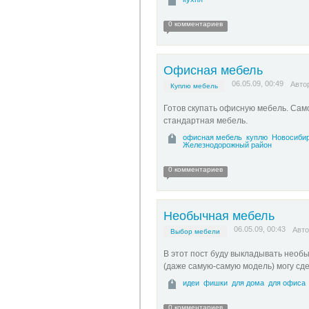
0 комментариев
Офисная мебель
06.05.09, 00:49
Авто
Куплю мебель
Готов скупать офисную мебель. Сам
стандартная мебель.
офисная мебель
куплю
Новосиби
Железнодорожный район
0 комментариев
Необычная мебель
06.05.09, 00:43
Авт
Выбор мебели
В этот пост буду выкладывать необы
(даже самую-самую модель) могу сде
идеи
фишки
для дома
для офиса
0 комментариев