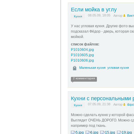
Если мойка в углу
08.05.09, 18:05
Автор
Викт
Кухня
У нас угловая кухня. Другие фото в
подсказал Фёдор - дверь, которая с
мойкой.
список файлов:
P1010604.jpg
P1010605.jpg
P1010606.jpg
Маленькая кухня
угловая кухня
2 комментария
Кухни с персональными 
07.05.09, 21:38
Автор
&quo
Кухня
Можно сделать кухню у которой фасад
Выглядит ОЧЕНЬ ДОРОГО. Можно сдел
например под ткань.