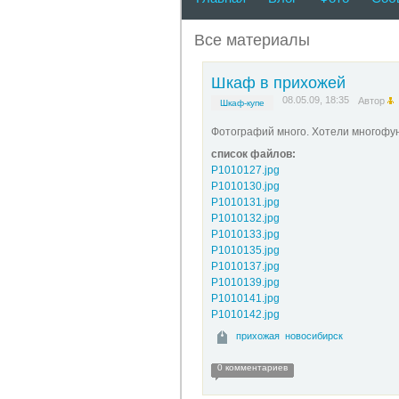
Все материалы
Шкаф в прихожей
08.05.09, 18:35
Автор
Шкаф-купе
Фотографий много. Хотели многофу
список файлов:
P1010127.jpg
P1010130.jpg
P1010131.jpg
P1010132.jpg
P1010133.jpg
P1010135.jpg
P1010137.jpg
P1010139.jpg
P1010141.jpg
P1010142.jpg
прихожая
новосибирск
0 комментариев