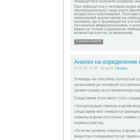
лейкоцитов и получило название л
При лейкоцитозе у человека редко к
пропорционально, чаще всего увелич
конкретного заболевания. Поэтому 
клинический анализ крови на лейко
человека, где и формируются эти кл
патогенных микроорганизмов, и анал
важно не только содержание лейкоци
количества клеток, их включения.
0 комментариев
Анализ на определение 
31.05.20, 17:26
Автор
Oksana
Углеводы не способны полностью ус
организмом до основной составляюще
уровня сахара за установленную нор
Следствием этого могут стать след
• Концентрация глюкозы в крови воз
следствием чего снижается функцион
глюкозы в крови постоянно снижен э
нервных клеток),
• Если же уровень глюкозы в крови,
вещества откладывается на тканях и