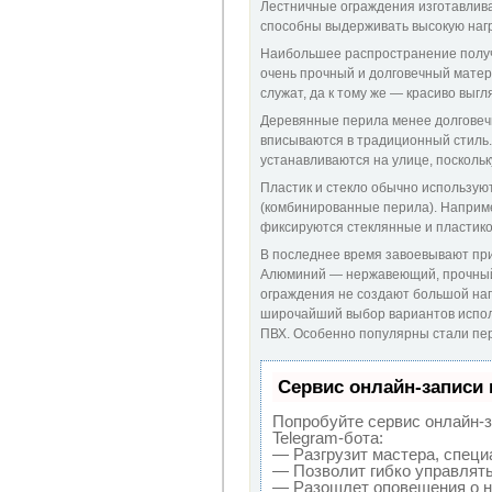
Лестничные ограждения изготавлива
способны выдерживать высокую нагру
Наибольшее распространение получ
очень прочный и долговечный мате
служат, да к тому же — красиво выгл
Деревянные перила менее долговеч
вписываются в традиционный стиль.
устанавливаются на улице, посколь
Пластик и стекло обычно использую
(комбинированные перила). Наприме
фиксируются стеклянные и пластико
В последнее время завоевывают пр
Алюминий — нержавеющий, прочный, 
ограждения не создают большой нагр
широчайший выбор вариантов испол
ПВХ
. Особенно популярны стали
пе
Сервис онлайн-записи 
Попробуйте сервис онлайн-за
Telegram-бота:
— Разгрузит мастера, специ
— Позволит гибко управлять
— Разошлет оповещения о н