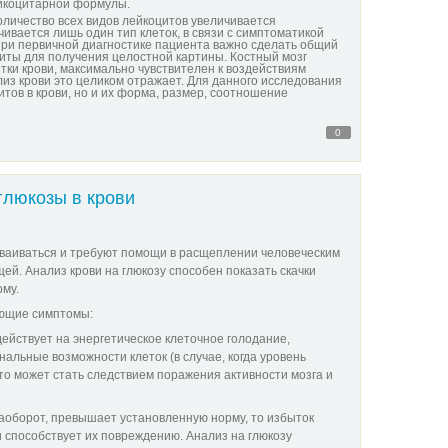
ейкоцитарной формулы.
оличество всех видов лейкоцитов увеличивается
ивается лишь один тип клеток, в связи с симптоматикой
при первичной диагностике пациента важно сделать общий
циты для получения целостной картины. Костный мозг
етки крови, максимально чувствителен к воздействиям
из крови это целиком отражает. Для данного исследования
тов в крови, но и их форма, размер, соотношение
0
глюкозы в крови
ваиваться и требуют помощи в расщеплении человеческим
й. Анализ крови на глюкозу способен показать скачки
му.
ующие симптомы:
действует на энергетическое клеточное голодание,
альные возможности клеток (в случае, когда уровень
то может стать следствием поражения активности мозга и
 наоборот, превышает установленную норму, то избыток
 способствует их повреждению. Анализ на глюкозу