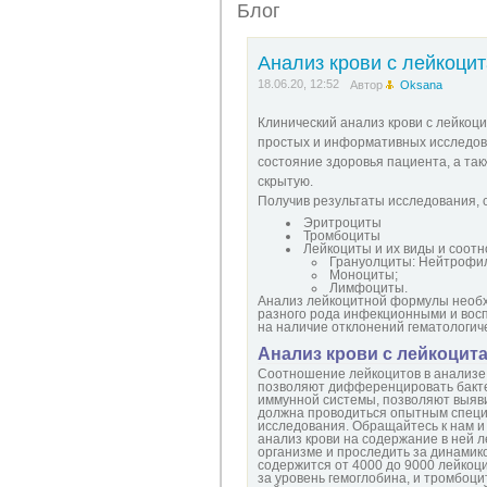
Блог
Анализ крови с лейкоци
18.06.20, 12:52
Автор
Oksana
Клинический анализ крови с лейкоц
простых и информативных исследова
состояние здоровья пациента, а так
скрытую.
Получив результаты исследования, 
Эритроциты
Тромбоциты
Лейкоциты и их виды и соот
Грануолциты: Нейтрофи
Моноциты;
Лимфоциты.
Анализ лейкоцитной формулы необхо
разного рода инфекционными и вос
на наличие отклонений гематологиче
Анализ крови с лейкоци
Соотношение лейкоцитов в анализе
позволяют дифференцировать бакте
иммунной системы, позволяют выяв
должна проводиться опытным специ
исследования. Обращайтесь к нам и
анализ крови на содержание в ней л
организме и проследить за динамико
содержится от 4000 до 9000 лейкоц
за уровень гемоглобина, и тромбо