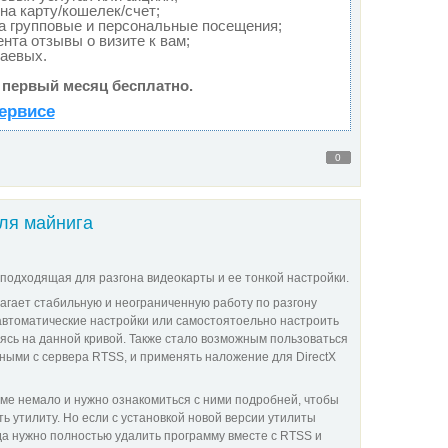
на карту/кошелек/счет;
а групповые и персональные посещения;
нта отзывы о визите к вам;
чаевых.
 первый месяц бесплатно.
ервисе
0
ля майнига
 подходящая для разгона видеокарты и ее тонкой настройки.
гает стабильную и неограниченную работу по разгону
 автоматические настройки или самостоятоельно настроить
ясь на данной кривой. Также стало возможным пользоваться
ыми с сервера RTSS, и применять наложение для DirectX
ме немало и нужно ознакомиться с ними подробней, чтобы
ь утилиту. Но если с установкой новой версии утилиты
да нужно полностью удалить
программу вместе с RTSS и