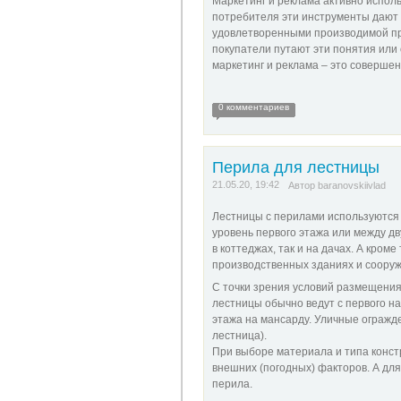
Маркетинг и реклама активно исполь
потребителя эти инструменты дают
удовлетворенными производимой пр
покупатели путают эти понятия или 
маркетинг и реклама – это соверше
0 комментариев
Перила для лестницы
21.05.20, 19:42
Автор
baranovskiivlad
Лестницы с перилами используются в
уровень первого этажа или между д
в коттеджах, так и на дачах. А кром
производственных зданиях и сооруж
С точки зрения условий размещения
лестницы обычно ведут с первого на 
этажа на мансарду. Уличные огражд
лестница).
При выборе материала и типа конст
внешних (погодных) факторов. А для
перила.