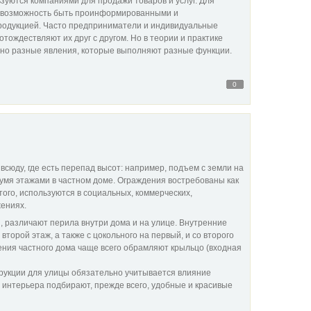
зуются компаниями для продажи товаров и услуг. Для
 возможность быть проинформированными и
одукцией. Часто предприниматели и индивидуальные
отождествляют их друг с другом. Но в теории и практике
нно разные явления, которые выполняют разные функции.
0
сюду, где есть перепад высот: например, подъем с земли на
вумя этажами в частном доме. Ограждения востребованы как
е того, используются в социальных, коммерческих,
ениях.
, различают перила внутри дома и на улице. Внутренние
второй этаж, а также с цокольного на первый, и со второго
ения частного дома чаще всего обрамляют крыльцо (входная
рукции для улицы обязательно учитывается влияние
 интерьера подбирают, прежде всего, удобные и красивые