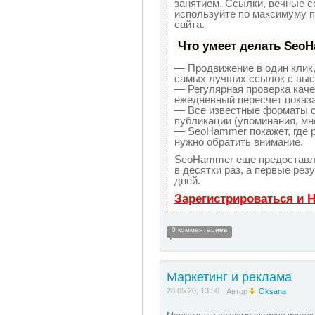
занятием. Ссылки, вечные сс
используйте по максимуму 
сайта.
Что умеет делать Seo
— Продвижение в один клик,
самых лучших ссылок с выс
— Регулярная проверка каче
ежедневный пересчет показа
— Все известные форматы с
публикации (упоминания, мне
— SeoHammer покажет, где р
нужно обратить внимание.
SeoHammer еще предоставл
в десятки раз, а первые рез
дней.
Зарегистрироваться и 
0 комментариев
Маркетинг и реклама
28.05.20, 13:50
Автор
Oksana