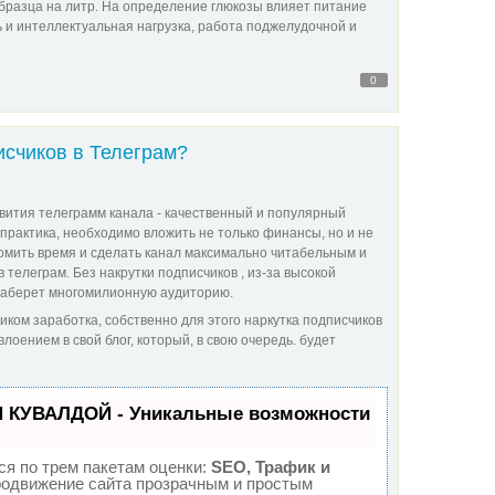
бразца на литр. На определение глюкозы влияет питание
ь и интеллектуальная нагрузка, работа поджелудочной и
0
исчиков в Телеграм?
ития телеграмм канала - качественный и популярный
т практика, необходимо вложить не только финансы, но и не
номить время и сделать канал максимально читабельным и
в телеграм. Без накрутки подписчиков , из-за высокой
 наберет многомилионную аудиторию.
ком заработка, собственно для этого наркутка подписчиков
лоением в свой блог, который, в свою очередь. будет
П КУВАЛДОЙ - Уникальные возможности
я по трем пакетам оценки:
SEO, Трафик и
одвижение сайта прозрачным и простым