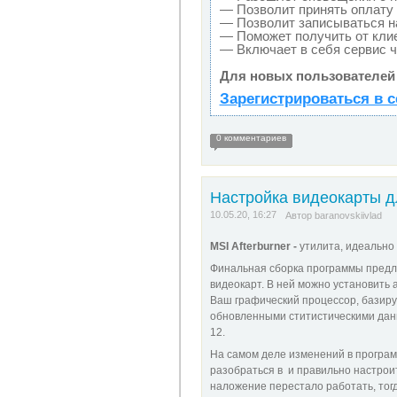
— Позволит принять оплату 
— Позволит записываться н
— Поможет получить от клие
— Включает в себя сервис 
Для новых пользователей
Зарегистрироваться в с
0 комментариев
Настройка видеокарты д
10.05.20, 16:27
Автор
baranovskiivlad
MSI Afterburner -
утилита, идеально
Финальная сборка программы предла
видеокарт. В ней можно установить
Ваш графический процессор, базиру
обновленными ститистическими данн
12.
На самом деле изменений в програм
разобраться в и правильно настроит
наложение перестало работать, тог