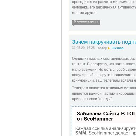
проводится из расчета миллимоль о
человека, его физическая активност
многое другое.
0 комментариев
Зачем накручивать подп
31.05.20, 16:25
Автор
Oksana
Одним из важных составляющих разв
контент. В раскрутку, как показывае
мало времени. Но есть способ сэко
популярный -
накрутка подписчиков 
конкуренции, ваш телеграм врядли
Телеграм является отличным источни
является важной частью и хорошим в
приносит сови "плоды".
Забиваем Сайты В ТО
от SeoHammer
Каждая ссылка анализируетс
SMM.
SeoHammer делает пр