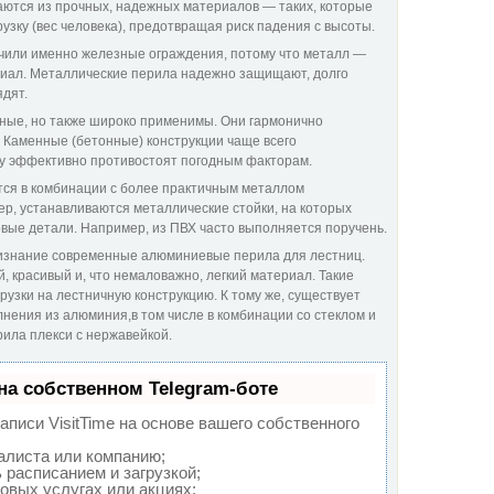
ются из прочных, надежных материалов — таких, которые
зку (вес человека), предотвращая риск падения с высоты.
или именно железные ограждения, потому что металл —
риал. Металлические перила надежно защищают, долго
ядят.
ные, но также широко применимы. Они гармонично
 Каменные (бетонные) конструкции чаще всего
ку эффективно противостоят погодным факторам.
тся в комбинации с более практичным металлом
р, устанавливаются металлические стойки, на которых
вые детали. Например, из ПВХ часто выполняется поручень.
изнание современные алюминиевые перила для лестниц.
красивый и, что немаловажно, легкий материал. Такие
узки на лестничную конструкцию. К тому же, существует
нения из алюминия,
в том числе в комбинации со стеклом и
рила плекси с нержавейкой.
на собственном Telegram-боте
писи VisitTime на основе вашего собственного
алиста или компанию;
 расписанием и загрузкой;
овых услугах или акциях;