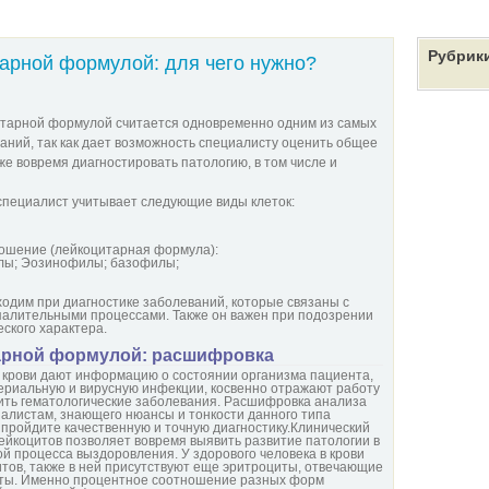
Рубрик
тарной формулой: для чего нужно?
итарной формулой считается одновременно одним из самых
ний, так как дает возможность специалисту оценить общее
же вовремя диагностировать патологию, в том числе и
специалист учитывает следующие виды клеток:
ношение (лейкоцитарная формула):
лы; Эозинофилы; базофилы;
дим при диагностике заболеваний, которые связаны с
палительными процессами. Также он важен при подозрении
ского характера.
тарной формулой: расшифровка
 крови дают информацию о состоянии организма пациента,
риальную и вирусную инфекции, косвенно отражают работу
ить гематологические заболевания. Расшифровка анализа
алистам, знающего нюансы и тонкости данного типа
 пройдите качественную и точную диагностику.Клинический
ейкоцитов позволяет вовремя выявить развитие патологии в
й процесса выздоровления. У здорового человека в крови
итов, также в ней присутствуют еще эритроциты, отвечающие
циты. Именно процентное соотношение разных форм