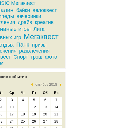
ISIC Мегаквест
налин
байки
велоквест
ипеды
вечеринки
тления
драйв
креатив
ивные игры
Лига
Мегаквест
вных игр
Панк
отдых
призы
ючения
развлечения
квест
Спорт
трэш
фото
им
шие события
октябрь 2018
Вт
Ср
Чт
Пт
Сб
Вс
2
3
4
5
6
7
9
10
11
12
13
14
16
17
18
19
20
21
23
24
25
26
27
28