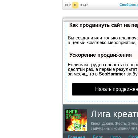
Сообщест
Как продвинуть сайт на п
Вы создали или только планирует
а целый комплекс мероприятий, 
Ускорение продвижения
Если вам трудно попасть на пер
десятки раз, а первые результат
за месяц, то в
SeoHammer
за б
Начать продвижен
Лига креат
Квест, Драйв, Жесть, Эмоц
задуманный компаниями По
разных ВУЗов Санкт-Петер
Главная
Блог
Фото
Соб