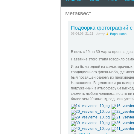
студенческими командами.
городу в поисках секретны
Лига открывает новые возм
Мегаквест
проводится с 20 октября 2
количество участников се
команду в течение недели 
Подборка фотографий с 
зависимости от количества
08.04.08, 21:21
команду!! +7 (921) 330-53-9
Автор
Воронцова
В ночь с 29 на 30 марта прошла деся
Название этого этапа говорило само 
Игра была одной из самых мрачных, 
традиционного флеш-моба, где квес
был посвящен одному из произведе
Наказание». В целом же игра олицет
погруженный в атмосферу безысход
сломить любого человека, но это ни
более чем 20 команд, ведь они уже