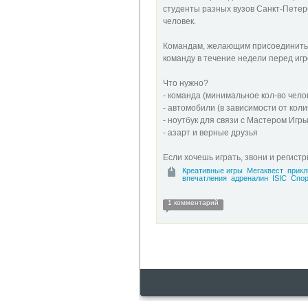
студенты разных вузов Санкт-Петерб
человек.
Командам, желающим присоединиться
команду в течение недели перед игр
Что нужно?
- команда (минимальное кол-во челов
- автомобили (в зависимости от коли
- ноутбук для связи с Мастером Игр
- азарт и верные друзья
Если хочешь играть, звони и регистр
Креативные игры
Мегаквест
прикл
впечатления
адреналин
ISIC
Спор
1 комментарий