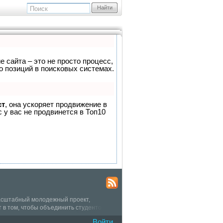
Найти
е сайта – это не просто процесс,
о позиций в поисковых системах.
ст
, она ускоряет продвижение в
 у вас не продвинется в Топ10
 масштабный молодежный проект,
 в том, чтобы объединить студентов
грам в жанре реал-квест между
Войти