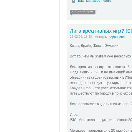
ISIC
Мегаквест
фото
2 комментария
Лига креативных игр? IS
26.02.08, 18:30
Автор
Воронцова
Квест, Драйв, Жесть, Эмоции!
Вот то, чем мы живем уже несколько
Лига креативных игр – это масшта
ПодЪежики и ISIC и не имеющий анал
объединить студентов разных ВУЗов 
ежегодно проводить турниры по игр
Каждая игра – это увлекательное со
путешествуют по городу в поисках с
Лига позволяет выделиться из серо
Игры.
ISIC Мегаквест — цикл игр сезона 20
Мегаквест проводится с 20 октября 2