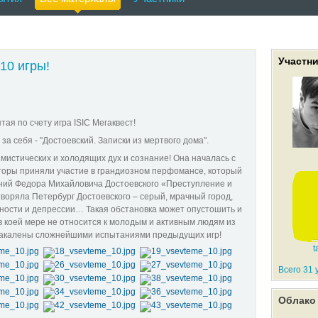
 Каждая игра – это увлекательное событие, полное неожиданностей, тайн и з
х зон, попутно выполняя различные задания. www.isicliga.ru Лига позволяет
ожности. Игры. ISIC Мегаквест — цикл игр сезона 2007 — 2008 в рамках Лиги 
007 года по 17 мая 2008 года. В проекте могут принять студенты разных вуз
зона - 1000 человек. Командам, желающим присоединиться к увлекательной го
перед игрой. Что нужно? - команда (минимальное кол-во человек в команде - 4
Участн
10 игры!
 участников) - ноутбук для связи с Мастером Игры - азарт и верные друзья Ес
9 заходи! www.isicliga.ru
тая по счету игра ISIC Мегаквест!
за себя - "Достоевский. Записки из мертвого дома".
мистических и холодящих дух и сознание! Она началась с
торы приняли участие в грандиозном перфомансе, который
ний Федора Михайловича Достоевского «Преступление и
воряла Петербург Достоевского – серый, мрачный город,
ности и депрессии… Такая обстановка может опустошить и
 в коей мере не относится к молодым и активным людям из
 закалены сложнейшими испытаниями предыдущих игр!
t
Всего 31 
Облако 