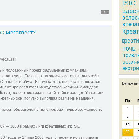
ISIC
адре
0
велос
впеча
Креат
IC Мегаквест?
креати
ночь
прикл
 месяцев!
реал-
экстр
бный молодежный проект, задуманный компаниями
огов в мире. Его основная задача состоит в том, чтобы
Санкт-Петербуга . В рамках этого проекта планируется
Ближай
ам в жанре реал-квест между студенческими командами.
бытие, полное неожиданностей, тайн и загадок. Участники
екретных зон, попутно выполняя различные задания.
Пн
1
й массы обывателей. Лига открывает новые возможности.
8
15
07 — 2008 в рамках Лиги креативных игр ISIC.
22
007 года по 17 мая 2008 года. В проекте могут принять