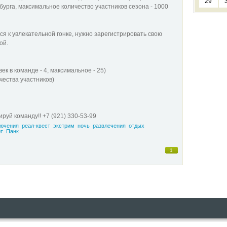
29
урга, максимальное количество участников сезона - 1000
 к увлекательной гонке, нужно зарегистрировать свою
ой.
ек в команде - 4, максимальное - 25)
чества участников)
ы
ируй команду!! +7 (921) 330-53-99
ючения
реал-квест
экстрим
ночь
развлечения
отдых
т
Панк
1