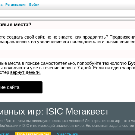
ва
Регистрация
Войти
ервые места?
е создать свой сайт, но не знаете, как продвигать? Продвижени
направленных на увеличение его посещаемости и повышение ег
вые места в поиске самостоятельно, попробуйте технологию
Бу
ы появляются уже в течение первых 7 дней. Если ни один запрос
устер
вернут деньги.
ие сайта
ивных игр: ISIC Мегаквест
ии! Вот то, чем мы живем уже несколько месяцев! Лига креативных игр – это
дЪежики и ISIC и не имеющий аналогов в мире. Его основная задача состоит
буга . В рамках этого проекта планируется ежегодно проводить турниры по и
ытия
Все материалы
Участники