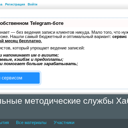
ва
Регистрация
Войти
собственном Telegram-боте
 знает — без ведения записи клиентов никуда. Мало того, что ну
 тоже. Нашли самый бюджетный и оптимальный вариант:
сервис 
й месяц бесплатно
.
истов, который упрощает ведение записей:
и напоминает им о визите;
аевые, кэшбэк и предоплаты;
 и помогает больше зарабатывать;
я сервисом
ьные методические службы Хаб
ытия
Все материалы
Участники