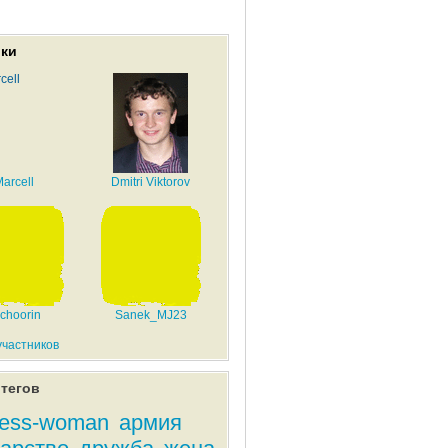
ики
arcell
Dmitri Viktorov
choorin
Sanek_MJ23
участников
тегов
ness-woman
армия