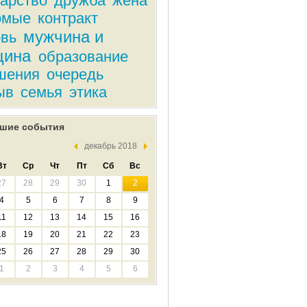
дарство
дружба
жена
омые
контракт
мужчина и
вь
щина
образование
шения
очередь
ыв
семья
этика
шие события
декабрь 2018
Вт
Ср
Чт
Пт
Сб
Вс
27
28
29
30
1
2
4
5
6
7
8
9
11
12
13
14
15
16
18
19
20
21
22
23
25
26
27
28
29
30
1
2
3
4
5
6