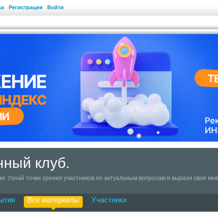
ва
Регистрация
Войти
нный клуб.
ии. Узнай точки зрения участников по актуальным вопросам и вырази своё мн
ытия
Все материалы
Участники