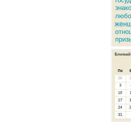
госу
знак
любо
жен
отно
приз
Ближай
Пн
26
3
10
17
24
31