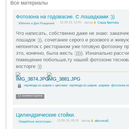
Все материалы
Фотозона на годовасие. С лошадками :))
12.09.19, 12:41
Автор
Саша Кретова
Юбилеи и Дни Рождения
Что написать, собственно даже не знаю: заказчи
лошадок :)), сочетание серого и розового и живу
непоняток с рестораном уже готовую фотозону п
это, конечно, была жесть :)))). Изначально расс
помещение побольше,ту нашей фотозоне тесновато
восторге :))
гирлянда из шаров с цветами
гирлянда из шаров
шарики
фотозона и
12 комментариев
Цилиндрические стойки.
12.09.19, 09:19
Автор
alexvera5
Свадебные аксессуары