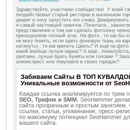
Вопросы-ответы (непонятно)
Здравствуйте, участники сообщества!
У моей св
бездействовал старый ресторан в маленьком гор
декрет и хочу запустить его снова. Декорировать
я самый настоящий новичок. Почитала , законсп
представление о том как сделать фотозону немно
президиумом полный атас. На фото , то как бы х
не могу понять, если одеть фоновую ткань на кар
натянуть) , то как крепить Цветы? И ещё на фото
какой вообще лучше каркас? А ещё , пожалуйста,
цветами, лучше брать букеты или головки ? Зак
алиекспресс или покупаете в своих городах?
Забиваем Сайты В ТОП КУВАЛДОЙ
Уникальные возможности от Seo
Каждая ссылка анализируется по трем п
SEO, Трафик и SMM.
SeoHammer делае
сайта прозрачным и простым занятием.
ссылки, статьи, упоминания, пресс-рели
по максимуму потенциал SeoHammer дл
вашего сайта.