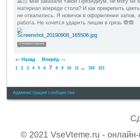
🙏🏻 мне заказали такой Президиум, не могу ни к
материал впереди стола? И как прекрепить цветы
не отвалились. Я новичок в оформлении залов, э
работа. Не хочется ударить лицом в грязь 🙈🙈
9 комментариев
Назад
Вперёд
7
...
1
2
3
4
5
6
8
9
10
11
320
321
Администрация сообщества
С
© 2021 VseVteme.ru - онлайн