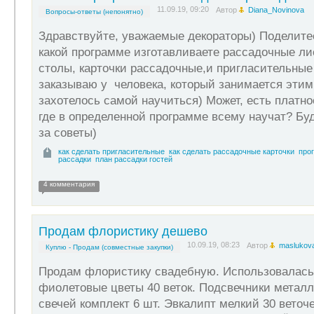
11.09.19, 09:20
Автор
Diana_Novinova
Вопросы-ответы (непонятно)
Здравствуйте, уважаемые декораторы) Поделите
какой программе изготавливаете рассадочные ли
столы, карточки рассадочные,и пригласительные
заказываю у человека, который занимается этим
захотелось самой научиться) Может, есть платно
где в определенной программе всему научат? Бу
за советы)
как сделать пригласительные
как сделать рассадочные карточки
про
рассадки
план рассадки гостей
4 комментария
Продам флористику дешево
10.09.19, 08:23
Автор
maslukov
Куплю - Продам (совместные закупки)
Продам флористику свадебную. Использовалась 
фиолетовые цветы 40 веток. Подсвечники метал
свечей комплект 6 шт. Эвкалипт мелкий 30 веточ