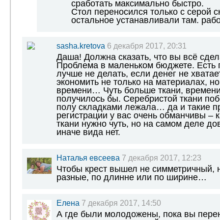
сработать максимально быстро.
Стол переносился только с серой с
остальное устанавливали там. рабо
sasha.kretova
6 декабря 2017, 20:31
Даша! Должна сказать, что вы всё сдел
Проблема в маленьком бюджете. Есть 
лучше не делать, если денег не хватае
экономить не только на материалах, но
времени… Чуть больше ткани, времени
получилось бы. Серебристой ткани поб
полу складками лежала… да и такие п
регистрации у вас очень обманчивы – к
ткани нужно чуть, но на самом деле до
иначе вида нет.
Наталья евсеева
7 декабря 2017, 12:23
Чтобы крест вышел не симметричный, 
разные, по длинне или по ширине…
Елена
7 декабря 2017, 14:50
А где были молодожены, пока вы перен