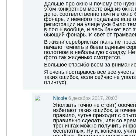
Дальше про окно и почему его нужн
этом конкретном месте вид из окна
депо, соответственно почти в окно
фонарь, и немного подальше еще од
регистрации на улице уже было тем
в пол 6 вообще, и весь банкет вот 
бьющий фонарь. И свет от трамвае
В жизни серебристая ткань не прос
начало темнеть и была единым се
полотном в небольшую складку. Не
фото так жиденько смотрится.
Большое спасибо всем за внимание
Я очень постараюсь все все учесть 
таких ошибок, если сейчас не упол
плинтус)
Nicole
6 декабря 2017, 20:03
Уползать точно не стоит) оооче
избегают таких ошибок, а точне
правило, чутье приходит с опыт
правильно сделать, или со врем
тренингах можно получить инфо
бесплатных. Ну и, конечно, учи