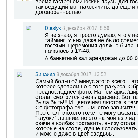
время гастрономический паузы для гос
так ведущий мог накосячить, да ещё и
договоренностью
Dteslyk
8 декабря 2017, 8:56
Я не знаю, я просто думаю, что у н
тайминг. У них даже не было совме
гостями. Церемония должна была на
началась в 17-48.
А банкетный зал арендован до 00-0
Зинаида
8 декабря 2017, 13:52
Самый большой минус этого всего – эт
которое сделали не с того ракурса. Об
предпоследнее фото. На нем арка /шир
стола, смотрится очень красиво. Вот т
была быть!!! И цветочная люстра в тему
От фотографа очень многое зависит!!!
Про стол плохого тоже не могу сказать.
“клубки” лишние, но это на мой взгляд
свечи в колбах поставить, внизу стола.
которые на столе, лучше использовать
и можно даже в цвет свадьбы.