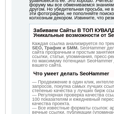
уравновесить ее. Это хорошо. Учитесь
форуму мы все обмениваемся знаниями
другом. Но убедительная просьба, не 
эти фотографии, не пополняйте поиск
колхозным декором. Извините, что рез
Забиваем Сайты В ТОП КУВАЛД
Уникальные возможности от S
Каждая ссылка анализируется по трем
SEO, Трафик и SMM.
SeoHammer дел
сайта прозрачным и простым занятие
ссылки, статьи, упоминания, пресс-ре
по максимуму потенциал SeoHammer
вашего сайта.
Что умеет делать SeoHammer
— Продвижение в один клик, интелл
запросов, покупка самых лучших ссыл
степенью качества у лучших бирж ссы
— Регулярная проверка качества ссы
100 показателям и ежедневный перес
качества проекта.
— Все известные форматы ссылок: а
вечные ссылки, публикации (упоминан