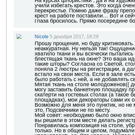
На курсах флористики , да и на художк
учили избегать крестов. Это когда очен
перекрестье. Помню даже фразу препо
крест на работе поставили… Вот и сейч
глаза бросилось. Прямо посередине б
Nicole
5 декабря 2017, 18:29
Прошу прощения, но буду критиковать.
неаккуратная. Ну нельзя так! Ощущение
хватило ткани и вы всячески пытались 
блестящая ткань на окне? Это ваша ид
такие шторы? Согласна со Светой, стол
поняла 2 люстры на регистрации, а да
встало на свои места. Если в зале ест
было работать с ней, а не добавлять с
Мятая ткань на столе молодоженов(( де
могу заставить банкетную площадку пр
скатерти на гостевых столах (а такое 
площадках), мои декораторы сами их о
Возможно для меня это пунктик, но не 
это. Подсвечники не по месту.
Мой совет: необходимо было окно вписа
вы решили в этом месте делать регист
Понравилась композиция на столе, уб
только. Но в общем и целом, подумали