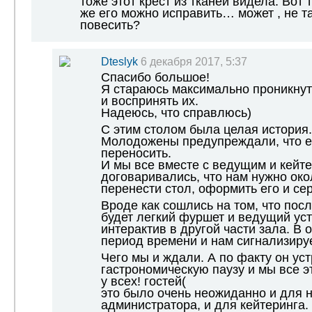
тоже этот крест из тканей видела. Вот 
же его можно исправить… может , не т
повесить?
Dteslyk
6 декабря 2017, 5:37
Спасибо большое!
Я стараюсь максимально проникнут
и воспринять их.
Надеюсь, что справлюсь)
С этим столом была целая история.
Молодожены предупреждали, что е
переносить.
И мы все вместе с ведущим и кейт
договаривались, что нам нужно око
перенести стол, оформить его и се
Вроде как сошлись на том, что посл
будет легкий фуршет и ведущий уст
интерактив в другой части зала. В 
период времени и нам сигнализируе
Чего мы и ждали. А по факту он ус
гастрономическую паузу и мы все э
у всех! гостей(
это было очень неожиданно и для н
администратора, и для кейтеринга.