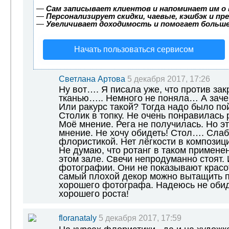
—
Сам записывает клиентов и напоминает им о 
—
Персонализирует скидки, чаевые, кэшбэк и пр
—
Увеличивает доходимость и помогает больш
Начать пользоваться сервисом
Светлана Артова
5 декабря 2017, 17:26
Ну вот…. Я писала уже, что против зак
тканью….. Немного не поняла… А заче
Или ракурс такой? Тогда надо было по
Столик в топку. Не очень понравилась 
Моё мнение. Рега не получилась. Но э
мнение. Не хочу обидеть! Стол…. Слаб
флористикой. Нет лёгкости в композици
Не думаю, что ротанг в таком примене
этом зале. Свечи непродуманно стоят
фотографии. Они не показывают красо
самый плохой декор можно вытащить 
хорошего фотографа. Надеюсь не обид
хорошего роста!
floranataly
5 декабря 2017, 17:59