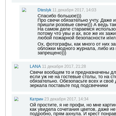
Dteslyk
11 декабря 2017, 14:03
Спасибо большое)))
Про свечи обязательно учту. Даже и
пришли розовые свечи))) А ведь так
На самом деле стараемся использо
потому что увы и ах, все же их зажи
любой пожарной безопасности и/ил
Ох, фотографы, как много от них з
обложки модного журнала, либо из 
запрещено)))
LANA
11 декабря 2017, 21:28
Свечи вообщем то и предназначены дл
если уж не на гостевые столы, то на с
обязательно. Обезопасьте всех и своё 
зеркала поставьте под подсвечники
Катрин
23 декабря 2017, 14:34
Ой простите, я не профи, но мне карти
как увидела сочетания цветов, даже н
подробно, прям ахнула. И крест понрав