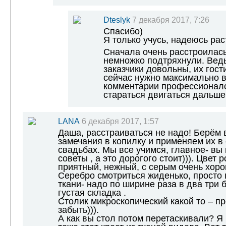
Dteslyk
7 декабря 2017, 7:26
Спасибо)
Я только учусь, надеюсь рас
Сначала очень расстроилась
немножко подтряхнули. Ведь
заказчики довольны, их гост
сейчас нужно максимально в
комментарии профессионалов
стараться двигаться дальше
LANA
6 декабря 2017, 1:57
Даша, расстраиваться не надо! Берём 
замечания в копилку и применяем их 
свадьбах. Мы все учимся, главное- вы
советы , а это дорогого стоит))). Цвет 
приятный, нежный, с серым очень хоро
Серебро смотриться жиденько, просто 
ткани- надо по ширине раза в два три
густая складка .
Столик микроскопический какой то – пр
забыть))).
А как вы стол потом перетаскивали? Я 