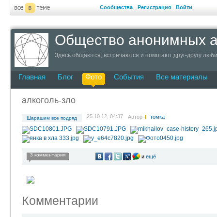
Сообщества
Регистрация
Войти
Общество анонимных а
Здесь общаются, встречаются и помогают друг-другу люб
Главная
Блог
Фото
События
Все материалы
алкоголь-зло
25.10.12, 04:37
Автор
томка
Шарашим все подряд
3 комментария
и
ещё
Комментарии