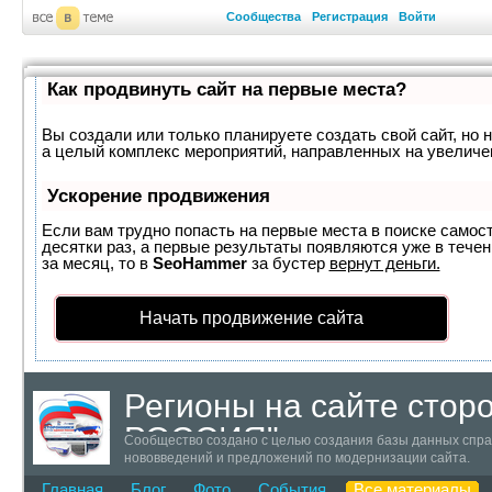
Сообщества
Регистрация
Войти
Как продвинуть сайт на первые места?
Вы создали или только планируете создать свой сайт, но н
а целый комплекс мероприятий, направленных на увеличе
Ускорение продвижения
Если вам трудно попасть на первые места в поиске самос
десятки раз, а первые результаты появляются уже в течен
за месяц, то в
SeoHammer
за бустер
вернут деньги.
Начать продвижение сайта
Регионы на сайте сто
РОССИЯ"
Сообщество создано с целью создания базы данных справ
нововведений и предложений по модернизации сайта.
Главная
Блог
Фото
События
Все материалы