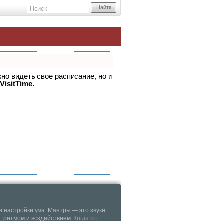
Найти
жно видеть свое расписание, но и
VisitTime.
 и настройки ума. Мантры — это звуки
 ритмом и воздействием. Когда мы