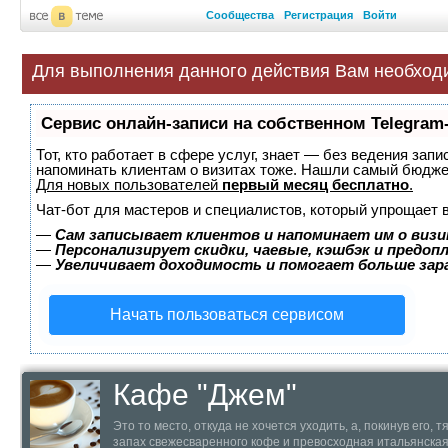
Сообщества
Регистрация
Войти
Для выполнения данного действия Вам необход
Сервис онлайн-записи на собственном Telegram
Тот, кто работает в сфере услуг, знает — без ведения запи
напоминать клиентам о визитах тоже. Нашли самый бюдж
Для новых пользователей
первый месяц бесплатно
.
Чат-бот для мастеров и специалистов, который упрощает 
—
Сам записывает клиентов и напоминает им о визи
—
Персонализирует скидки, чаевые, кэшбэк и предоп
—
Увеличивает доходимость и помогает больше за
Начать пользоваться сервисом
Кафе "Джем"
Это то место, откуда не хочется уходить, а, покинув его,
запах свежесваренного кофе и превосходная итальянская